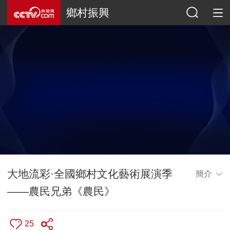
鄉村振興
大地流彩·全國鄉村文化藝術展演季
簡介
——農民兄弟《農民》
25