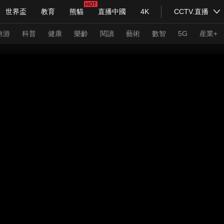
世界盃
教育
熊貓
直播中國
4K
CCTV.直播
式妙語
主持人
下載央視影音
熱解讀
天天學習
旅游
科普
健康
樂齡
閱讀
藝術
數智
5G
産業+
紀錄片網
國家大劇院
大型活動
科技
法治
文娛
人物
公益
圖片
習式妙語
央視快評
央視網評
光華銳評
鋒面
頻道
VR/AR
4K專區
全景新聞
請入列
人生第一次
人生第二次
年冬奧會
CBA
NBA
中超
國足
國際足球
網球
綜
體育江湖
文化體育
冰雪道路
足球道路