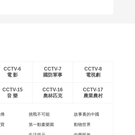
CCTV-6
CCTV-7
CCTV-8
電 影
國防軍事
電視劇
CCTV-15
CCTV-16
CCTV-17
音 樂
奧林匹克
農業農村
流傳
挑戰不可能
故事裏的中國
家寶
第一動畫樂園
動物世界
苑
生活提示
中華民族