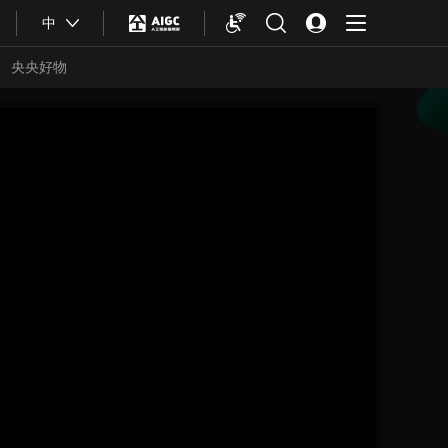
中
央央好物
合體育
亞冬會