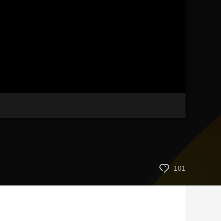
藝術
汽車
數智
5G
産業+
時尚
天氣
才藝
網展
央央好物
101