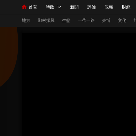
首頁
時政
新聞
評論
視頻
財經
人民領袖習近平
直播
海外頻道
片庫
iPanda
欄目大全
聯播+
English
中國領導人
節目單
Монгол
聽音
央視快評
微視頻
習
地方
鄉村振興
生態
一帶一路
央博
文化
總台春晚
網絡春晚
共産黨員網
秧紀錄
新聞
國內
國際
評論
經濟
軍事
人民領袖習近平
聯播+
熱解讀
天天學習
視頻
小央視頻
小央直播
直播中國
熊貓
現場
前線
比劃
快看
藍海中國
新兵
體育
直播
競猜
2026年世界盃
2026
VIP會員
CCTV奧林匹克頻道
生活體育大會