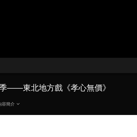
央博
非遺
文化
旅游
科普
健康
樂齡
閱讀
雲起
超級工廠
智敬中國
全民健康
顏選攻略
海洋
收視榜
總台企業白名單
演季——東北地方戲《孝心無價》
內容簡介