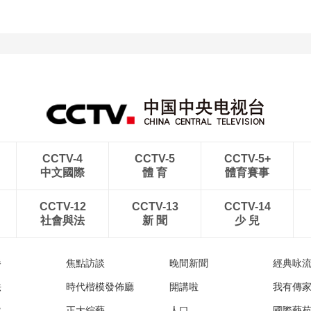
CCTV-4
CCTV-5
CCTV-5+
中文國際
體 育
體育賽事
CCTV-12
CCTV-13
CCTV-14
社會與法
新 聞
少 兒
播
焦點訪談
晚間新聞
經典咏
法
時代楷模發佈廳
開講啦
我有傳
然
正大綜藝
人口
國際藝