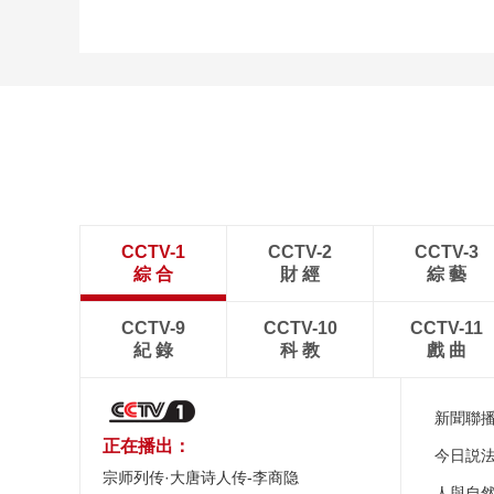
CCTV-1
CCTV-2
CCTV-3
綜 合
財 經
綜 藝
CCTV-9
CCTV-10
CCTV-11
紀 錄
科 教
戲 曲
新聞聯
正在播出：
今日説
宗师列传·大唐诗人传-李商隐
人與自