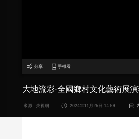
財經
教育
鄉村振興
生態環境
一帶一路
大國智造
大國展會
大國保險
雲頂對話
CCTV.節目官網
直播
節目單
欄目
片庫
分享
手機看
大地流彩·全國鄉村文化藝術展
來源 : 央視網
2024年11月25日 14:59