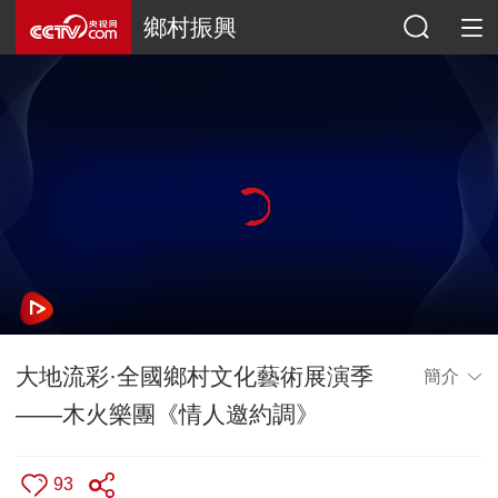
鄉村振興
大地流彩·全國鄉村文化藝術展演季
簡介
——木火樂團《情人邀約調》
93