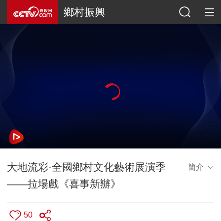
鄉村振興
大地流彩·全國鄉村文化藝術展演季
簡介
——拉場戲《喜事新辦》
50