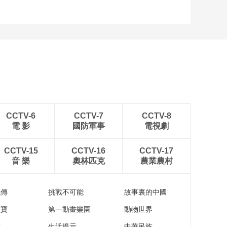
CCTV-6
CCTV-7
CCTV-8
電 影
國防軍事
電視劇
CCTV-15
CCTV-16
CCTV-17
音 樂
奧林匹克
農業農村
流傳
挑戰不可能
故事裏的中國
家寶
第一動畫樂園
動物世界
苑
生活提示
中華民族