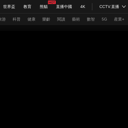
世界盃
教育
熊貓
直播中國
4K
CCTV.直播
式妙語
主持人
下載央視影音
熱解讀
天天學習
旅游
科普
健康
樂齡
閱讀
藝術
數智
5G
産業+
紀錄片網
國家大劇院
大型活動
科技
法治
文娛
人物
公益
圖片
習式妙語
央視快評
央視網評
光華銳評
鋒面
頻道
VR/AR
4K專區
全景新聞
請入列
人生第一次
人生第二次
年冬奧會
CBA
NBA
中超
國足
國際足球
網球
綜
體育江湖
文化體育
冰雪道路
足球道路