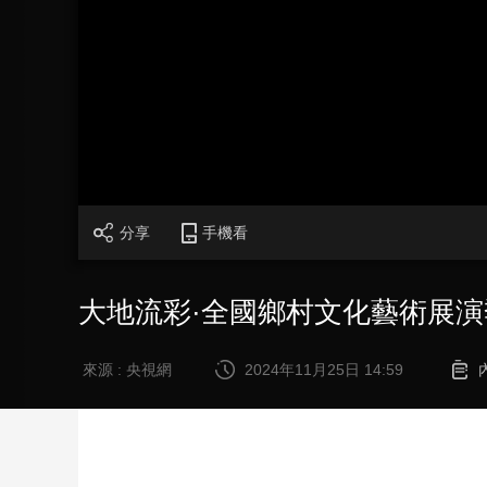
財經
教育
鄉村振興
生態環境
一帶一路
大國智造
大國展會
大國保險
雲頂對話
CCTV.節目官網
直播
節目單
欄目
片庫
分享
手機看
大地流彩·全國鄉村文化藝術展
來源 : 央視網
2024年11月25日 14:59