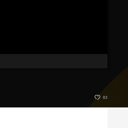
藝術
汽車
數智
5G
産業+
時尚
天氣
才藝
網展
央央好物
83