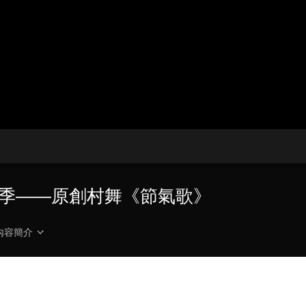
央博
非遺
文化
旅游
科普
健康
樂齡
閱讀
雲起
超級工廠
智敬中國
全民健康
顏選攻略
海洋
收視榜
總台企業白名單
演季——原創村舞《節氣歌》
內容簡介