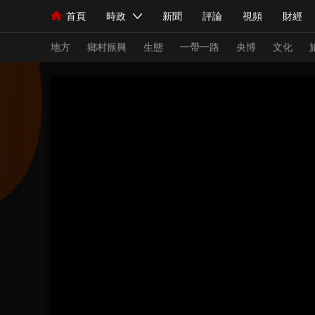
首頁
時政
新聞
評論
視頻
財經
人民領袖習近平
直播
海外頻道
片庫
iPanda
欄目大全
聯播+
English
中國領導人
節目單
Монгол
聽音
央視快評
微視頻
習
地方
鄉村振興
生態
一帶一路
央博
文化
總台春晚
網絡春晚
共産黨員網
秧紀錄
新聞
國內
國際
評論
經濟
軍事
人民領袖習近平
聯播+
熱解讀
天天學習
視頻
小央視頻
小央直播
直播中國
熊貓
現場
前線
比劃
快看
藍海中國
新兵
體育
直播
競猜
2026年世界盃
2026
VIP會員
CCTV奧林匹克頻道
生活體育大會