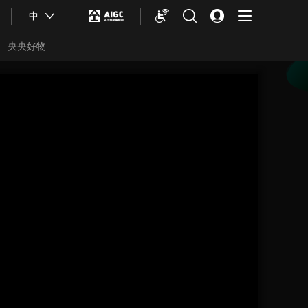
中
央央好物
合體育
亞冬會