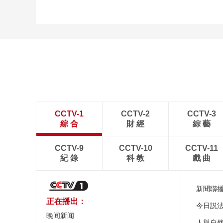
CCTV-1
CCTV-2
CCTV-3
綜 合
財 經
綜 藝
CCTV-9
CCTV-10
CCTV-11
紀 錄
科 教
戲 曲
新聞聯
正在播出：
今日説
晚间新闻
人與自