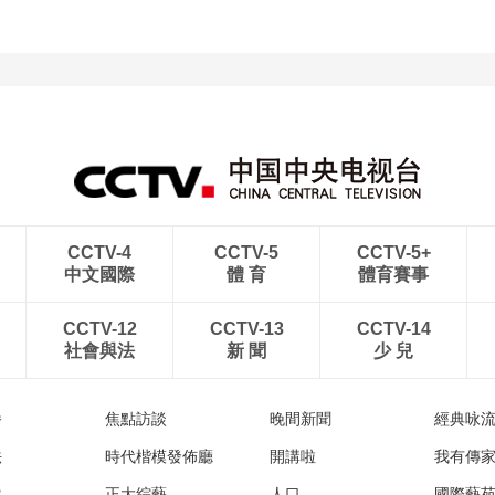
CCTV-4
CCTV-5
CCTV-5+
中文國際
體 育
體育賽事
CCTV-12
CCTV-13
CCTV-14
社會與法
新 聞
少 兒
播
焦點訪談
晚間新聞
經典咏
法
時代楷模發佈廳
開講啦
我有傳
然
正大綜藝
人口
國際藝