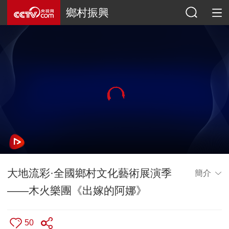
鄉村振興
大地流彩·全國鄉村文化藝術展演季
簡介
——木火樂團《出嫁的阿娜》
50