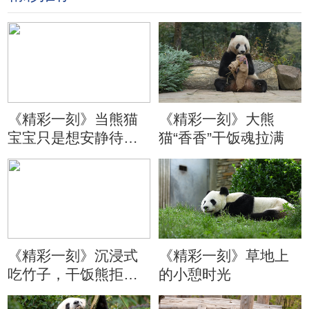
《精彩一刻》当熊猫
《精彩一刻》大熊
宝宝只是想安静待会
猫“香香”干饭魂拉满
儿
《精彩一刻》沉浸式
《精彩一刻》草地上
吃竹子，干饭熊拒绝
的小憩时光
分心