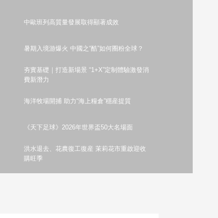
藝術
汽車
數智
5G
産業+
中歐班列高質量發展取得顯著成效
時尚
天氣
才藝
網展
央央好物
暑期入境游爆火 中國之“酷”如何圈粉全球？
夯實基礎｜打造新場景 “1+X”定制體驗激發消
費新潛力
海洋牧場開捕 助力“海上糧倉”穩産提質
《天下足球》2026年世界盃50大名場面
洪水退去、花農復工復産 茉莉花市重啟迎收
購旺季