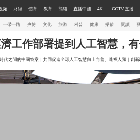
視頻
財經
體育
教育
熊貓
直播中國
4K
CCTV.直播
a
中國領導人
節目單
English
聽音
Монгол
央視快評
微視頻
習式妙語
主持人
下載央視影音
熱解讀
天天學習
一帶一路
央博
文化
旅游
科普
健康
樂齡
閱讀
經濟工作部署提到人工智慧，有
錄
紀錄片網
國家大劇院
大型活動
時代之問的中國答案｜
共同促進全球人工智慧向上向善、造福人類｜
創新
科技
法治
文娛
人物
公益
圖片
習
習式妙語
央視快評
央視網評
光華銳評
鋒面
熊貓頻道
VR/AR
4K專區
全景新聞
新兵請入列
人生第一次
人生第二次
26年冬奧會
CBA
NBA
中超
國足
國際足球
網球
綜合
會
體育江湖
文化體育
冰雪道路
足球道路