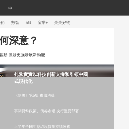
中
藝術
數智
5G
産業+
央央好物
何深意？
驅動 激發更強發展新動能
扎紮實實以科技創新支撐和引領中國
式現代化
《制勝》第5集 東風浩蕩
事關貨幣政策、債券市場 央行重要部署
體育
上半年全國生態環境質量持續改善