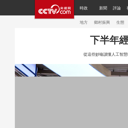
時政
新聞
評論
人民領袖習近平
直播
繁體
片庫
海外頻道
欄目大全
聯播+
iPand
地方
鄉村振興
生態
下半年
總台春晚
網絡春晚
共産黨員網
秧紀
從這些妙喻讀懂人工智慧
新聞
國內
國際
評論
經濟
軍事
人民領袖習近平
聯播+
熱解讀
天天學
視頻
小央視頻
小央直播
直播中國
現場
前線
比劃
快看
藍海中國
體育
直播
競猜
2026年世界盃
20
VIP會員
CCTV奧林匹克頻道
生活體育大