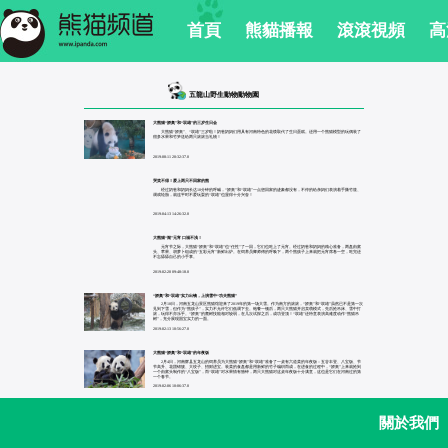
首頁
熊貓播報
滾滾視頻
高
五龍山野生動物動物園
大熊猫“娇奥”和“双雄”的三岁生日会
大熊猫“娇奥”、“双雄”三岁啦！奶爸奶妈们用具有河南特色的花馍取代了生日蛋糕。还用一个熊猫模型的玩偶装了
很多水果和竹笋送给两只滚滚当礼物！
2019-08-11 20:32:37.0
哭笑不得！爱上两只不回家的熊
经过奶爸和奶妈长达10分钟的呼喊，“娇奥”和“双雄”一点想回家的迹象都没有，不停的给亲妈们表演着手撕竹筐、
调戏轮胎，就连平时不爱玩耍的“双雄”也显得十分兴奋！
2019-04-13 14:26:32.0
大熊猫“闹”元宵 口福不浅！
元宵节之际，大熊猫“娇奥”和“双雄”也“任性”了一回，它们也吃上了元宵。经过奶爸和奶妈的精心准备，两盘由窝
头、苹果、胡萝卜组成的“五彩元宵”新鲜出炉。在饲养员卿师傅的呼唤下，两个熊孩子上来就把元宵席卷一空，吃完还
不忘舔舔自己的小手掌。
2019-02-20 09:48:18.0
“娇奥”和“双雄”实力出镜，上演雪中“功夫熊猫”
2月10日，河南五龙山景区熊猫馆迎来了2019年的第一场大雪。作为南方的滚滚，“娇奥”和“双雄”虽然已不是第一次
见到下雪，但作为“熊孩子”，实力不允许它们低调下去。饱餐一顿后，两只大熊猫开启卖萌模式，先后抢吊床、雪中打
滚，玩得不亦乐乎。“娇奥”的爬树技能相对较弱，在几次试探之后，成功登顶！“双雄”还特意表演高难度动作“熊猫吊
树”，充分展现国宝实力的一面。
2019-02-13 10:56:27.0
大熊猫“娇奥”和“双雄”的年夜饭
2月4日，河南辉县五龙山的饲养员为大熊猫“娇奥”和“双雄”准备了一桌有六道菜的年夜饭：五谷丰登、八宝饭、节
节高升、花团锦簇、大饺子、招财进宝。装菜的食盘都是用新鲜的竹子编织而成，在进食的过程中，“娇奥”上来就抢到
一个由窝头制作的“八宝饭”，而“双雄”对水果情有独钟，两只大熊猫对这桌年夜饭十分满意，这也是它们在河南过的第
一个春节。
2019-02-06 10:06:37.0
關於我們