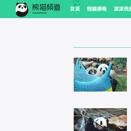
首頁
熊貓播報
滾滾視