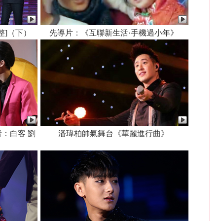
完整]（下）
先導片：《互聯新生活·手機過小年》
：白客 劉
潘瑋柏帥氣舞台《華麗進行曲》