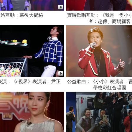
網絡互動：幕後大揭秘
實時歡唱互動：《我是一隻小
者：趙傳、商場顧客
表演：《e視界》表演者：尹正
公益歌曲：《小小》表演者：
學校彩虹合唱團