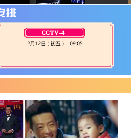
TFBOYS連線：新年
送祝福
《FEEL A WAKE》
表演者：黃子韜
實時歡唱互動《我是
一隻小小鳥》
歌曲《中國喜事》
表演者：鳳凰傳奇