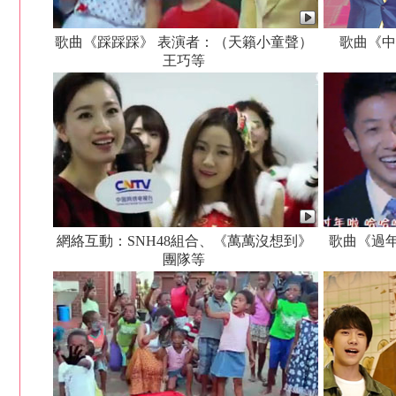
歌曲《踩踩踩》 表演者：（天籟小童聲）
歌曲《中
王巧等
網絡互動：SNH48組合、《萬萬沒想到》
歌曲《過年
團隊等