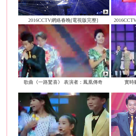
2016CCTV網絡春晚[電視版完整]
2016C
歌曲《一路驚喜》 表演者：鳳凰傳奇
實時