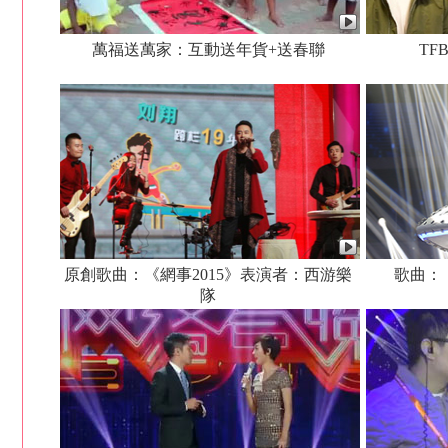
萬福送萬家：互動送年貨+送春聯
TF
原創歌曲：《網事2015》表演者：西游樂
歌曲：
隊