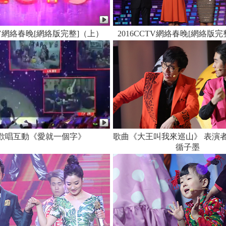
CTV網絡春晚[網絡版完整]（上）
2016CCTV網絡春晚[網絡版
歡唱互動《愛就一個字》
歌曲《大王叫我來巡山》 表演者
循子墨