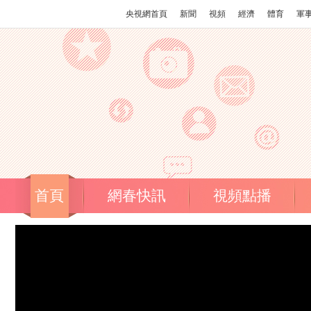
央視網首頁
新聞
視頻
經濟
體育
軍
首頁
網春快訊
視頻點播