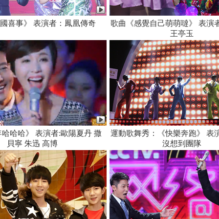
國喜事》 表演者：鳳凰傳奇
歌曲《感覺自己萌萌噠》 表演
王亭玉
哈哈哈》 表演者:歐陽夏丹 撒
運動歌舞秀：《快樂奔跑》 表
貝寧 朱迅 高博
沒想到團隊