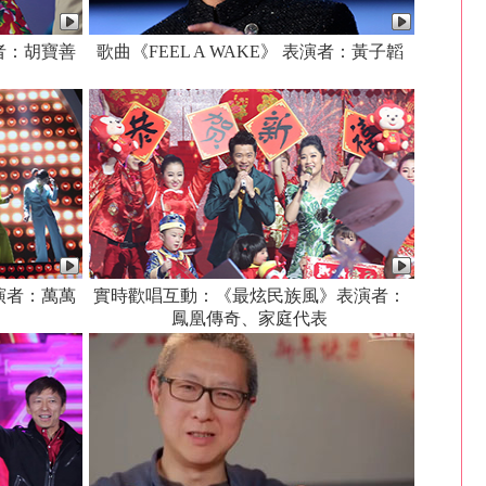
者：胡寶善
歌曲《FEEL A WAKE》 表演者：黃子韜
演者：萬萬
實時歡唱互動：《最炫民族風》表演者：
鳳凰傳奇、家庭代表