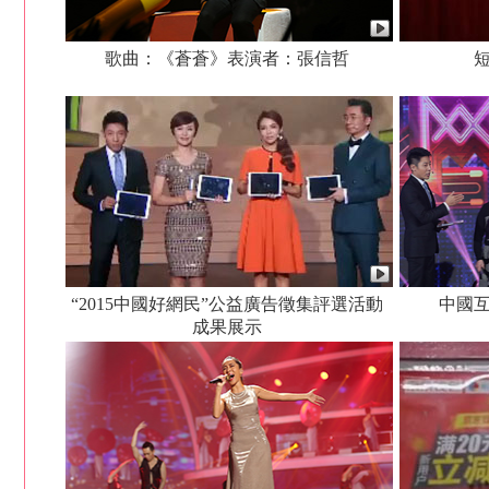
歌曲：《蒼蒼》表演者：張信哲
“2015中國好網民”公益廣告徵集評選活動
中國
成果展示