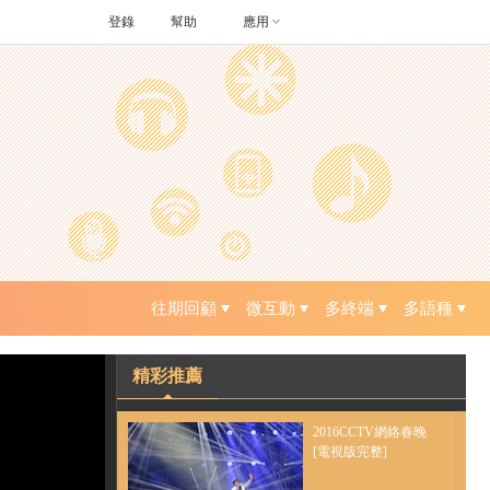
登錄
幫助
應用
往期回顧
微互動
多終端
多語種
精彩推薦
2016CCTV網絡春晚
[電視版完整]