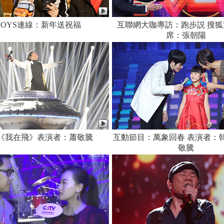
BOYS連線：新年送祝福
互聯網大咖專訪：跑步説 搜
席：張朝陽
《我在飛》表演者：蕭敬騰
互動節目：萬象回春 表演者：
敬騰