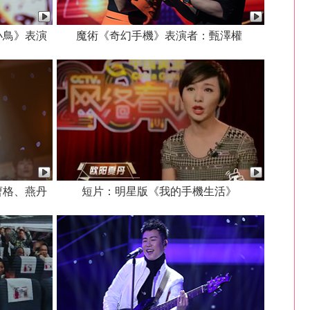
小鳥》表演
魔術《奇幻手機》表演者：甄澤權
曹格、燕丹
短片：明星版《我的手機生活》