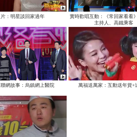
短片：明星談回家過年
實時歡唱互動：《常回家看看
主持人、高鐵乘客
互聯網故事：烏鎮網上醫院
萬福送萬家：互動送年貨+