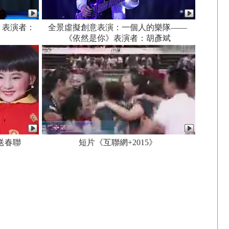
》表演者：
全景虛擬創意表演：一個人的樂隊——
《依然是你》表演者：胡彥斌
送春聯
短片《互聯網+2015》