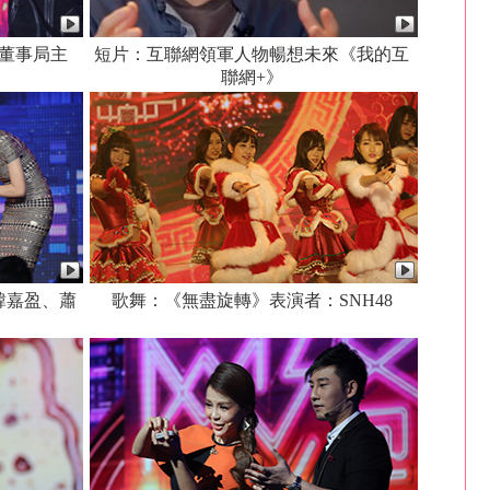
狐董事局主
短片：互聯網領軍人物暢想未來《我的互
聯網+》
韓嘉盈、蕭
歌舞：《無盡旋轉》表演者：SNH48