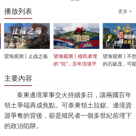
播放列表
更多 >
00:03:10
00:03:59
00:04:02
望海观潮丨止战之殇
望海观潮丨殖民者埋
望海观潮丨不
的 “坑”，百年没填平
的石破茂，可
班上了
主要內容
泰柬邊境軍事交火持續多日，讓兩國百年
領土爭端再成焦點。可泰柬領土拉鋸、邊境資
源爭奪的背後，卻是殖民者一個多世紀前埋下
的政治陷阱。