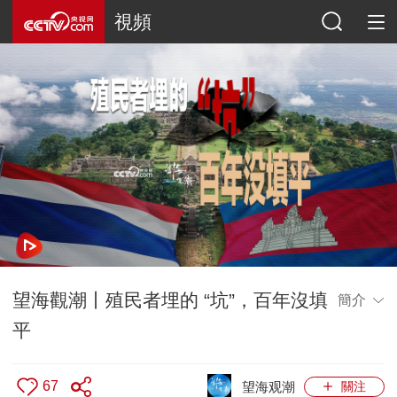
視頻
望海觀潮丨殖民者埋的 “坑”，百年沒填
簡介
平
67
望海观潮
關注