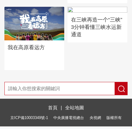
在三峡再造一个“三峡”
3分钟看懂三峡水运新
通道
我在高原看远方
首頁
|
全站地圖
京ICP備10003349號-1
中央廣播電視總台
央視網
版權所有