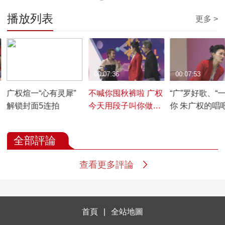
播放列表
更多 >
00:17:24
00:07:36
00:07:53
广权煊一“心有灵犀”
不喊你囤秋裤啦 广权
“广”罗好歌、“
解锁封面5连拍
今天用段子叫你做家
你 朱广权的唱
务了
间等你来
全部評論
查看更多評論
首頁
|
全站地圖