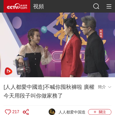
視頻
[人人都愛中國造]不喊你囤秋褲啦 廣權
簡介
今天用段子叫你做家務了
217
人人都爱中国造
關注