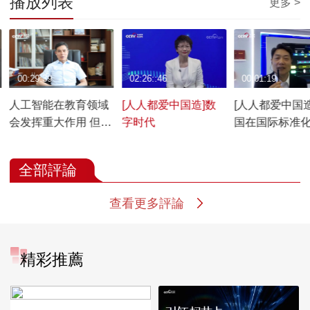
播放列表
更多 >
00:29:39
02:26::46
00:01:19
人工智能在教育领域
[人人都爱中国造]数
[人人都爱中国造
会发挥重大作用 但不
字时代
国在国际标准
能取代教师
角色已今非昔
全部評論
查看更多評論
精彩推薦