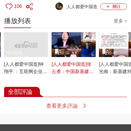
106
人人都爱中国造
關注
播放列表
更多 >
00:08:36
00:10:56
00:20:45
[人人都爱中国造]钟
[人人都爱中国造]张
[人人都爱中国造
翔平 ：互联网企业将
云勇：中国新基建抓
光南：新基建
赋能新基建
住了机会
经济有重大贡
全部評論
查看更多評論