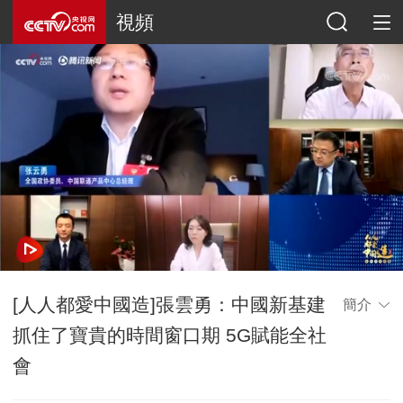
視頻
[人人都愛中國造]張雲勇：中國新基建
簡介
抓住了寶貴的時間窗口期 5G賦能全社
會