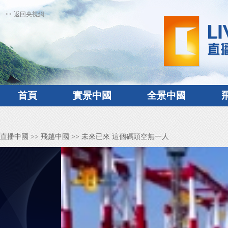
<< 返回央視網
首頁
實景中國
全景中國
直播中國
>>
飛越中國
>> 未來已來 這個碼頭空無一人