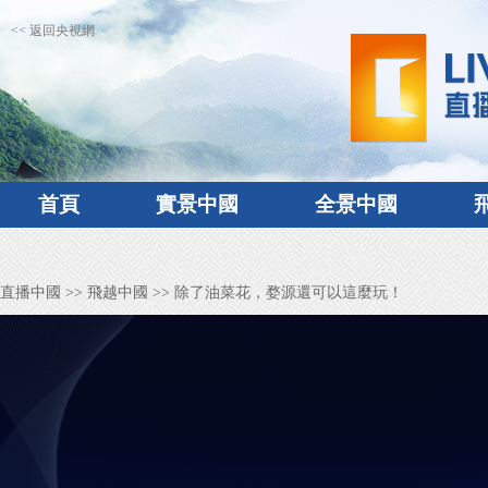
<< 返回央視網
首頁
實景中國
全景中國
直播中國
>>
飛越中國
>> 除了油菜花，婺源還可以這麼玩！