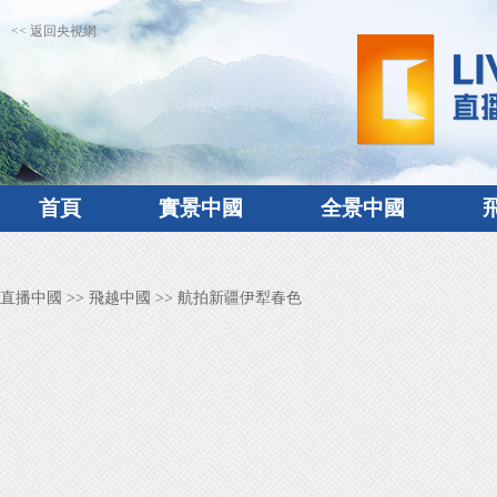
<< 返回央視網
首頁
實景中國
全景中國
直播中國
>>
飛越中國
>> 航拍新疆伊犁春色