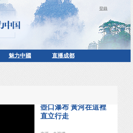
登錄
魅力中國
直播成都
壺口瀑布 黃河在這裡
直立行走