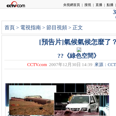
央視網首頁
|
搜視
|
直播
|
點播
|
3
首頁
>
電視指南
>
節目視頻
> 正文
[預告片]氣候氣候怎麼了
??《綠色空間》
CCTV.com
2007年12月30日 14:39
來源：CCTV