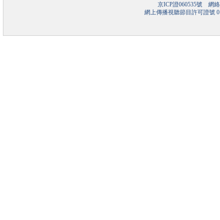
京ICP證060535號
網絡文
網上傳播視聽節目許可證號 01