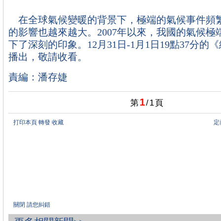
在全球氣候變暖的背景下，極端的氣候事件頻
的影響也越來越大。2007年以來，我國的氣候極
下了深刻的印象。12月31日-1月1日19點37分
播出，敬請收看。
責編：潘存婕
1
第
/
1
頁
打印本頁
轉發
收藏
定
關閉
請您糾錯