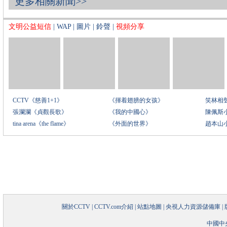
更多相關新聞>>
文明公益短信
|
WAP
|
圖片
|
鈴聲
|
視頻分享
CCTV《慈善1+1》
《揮着翅膀的女孩》
笑林相
張瀾瀾《貞觀長歌》
《我的中國心》
陳佩斯
tina arena《the flame》
《外面的世界》
趙本山
關於CCTV
|
CCTV.com介紹
|
站點地圖
|
央視人力資源儲備庫
|
中國中