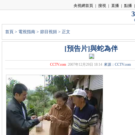
央視網首頁
|
搜視
|
直播
|
點播
|
3
首頁
>
電視指南
>
節目視頻
> 正文
[預告片]與蛇為伴
CCTV.com
2007年12月29日 18:14
來源：CCTV.com