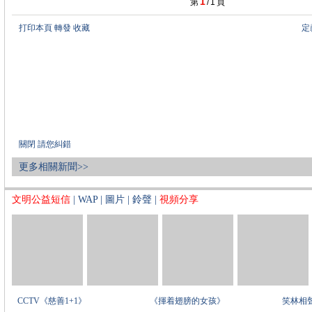
1
第
/
1
頁
打印本頁
轉發
收藏
定
關閉
請您糾錯
更多相關新聞>>
文明公益短信
|
WAP
|
圖片
|
鈴聲
|
視頻分享
CCTV《慈善1+1》
《揮着翅膀的女孩》
笑林相