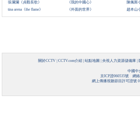
張瀾瀾《貞觀長歌》
《我的中國心》
陳佩斯
tina arena《the flame》
《外面的世界》
趙本山
關於CCTV
|
CCTV.com介紹
|
站點地圖
|
央視人力資源儲備庫
|
中國中
京ICP證060535號
網絡文
網上傳播視聽節目許可證號 01