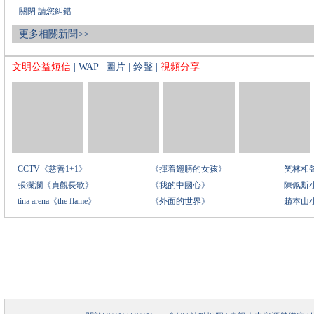
關閉
請您糾錯
更多相關新聞>>
文明公益短信
|
WAP
|
圖片
|
鈴聲
|
視頻分享
CCTV《慈善1+1》
《揮着翅膀的女孩》
笑林相
張瀾瀾《貞觀長歌》
《我的中國心》
陳佩斯
tina arena《the flame》
《外面的世界》
趙本山