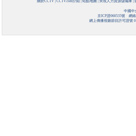
關於CCTV
|
CCTV.com介紹
|
站點地圖
|
央視人力資源儲備庫
|
中國中
京ICP證060535號
網絡文
網上傳播視聽節目許可證號 01