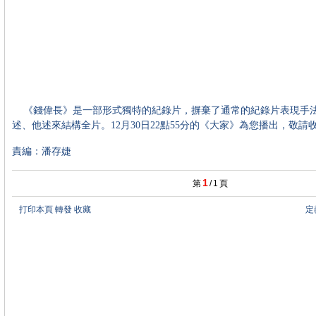
《錢偉長》是一部形式獨特的紀錄片，摒棄了通常的紀錄片表現手
述、他述來結構全片。12月30日22點55分的《大家》為您播出，敬請
責編：潘存婕
1
第
/
1
頁
打印本頁
轉發
收藏
定