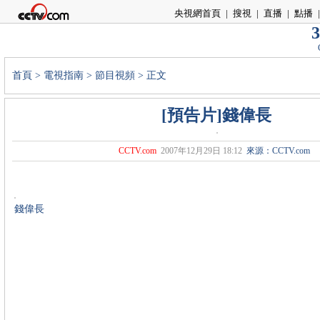
央視網首頁
|
搜視
|
直播
|
點播
|
3
首頁
>
電視指南
>
節目視頻
> 正文
[預告片]錢偉長
CCTV.com
2007年12月29日 18:12
來源：CCTV.com
錢偉長