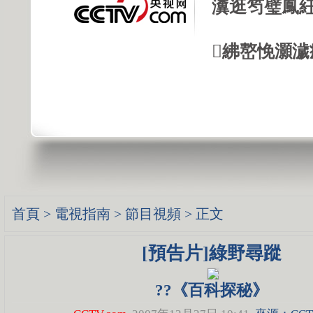
瀵逛笉璧鳳紝
紼嶅悗灝濊瘯
首頁
>
電視指南
>
節目視頻
> 正文
[預告片]綠野尋蹤
??《百科探秘》