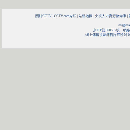
關於CCTV
|
CCTV.com介紹
|
站點地圖
|
央視人力資源儲備庫
|
中國中
京ICP證060535號
網絡文
網上傳播視聽節目許可證號 01