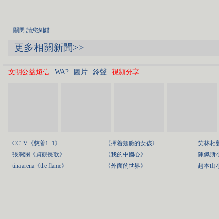
關閉
請您糾錯
更多相關新聞>>
文明公益短信
|
WAP
|
圖片
|
鈴聲
|
視頻分享
CCTV《慈善1+1》
《揮着翅膀的女孩》
笑林相
張瀾瀾《貞觀長歌》
《我的中國心》
陳佩斯
tina arena《the flame》
《外面的世界》
趙本山