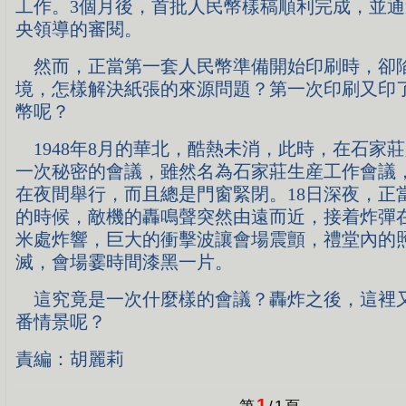
工作。3個月後，首批人民幣樣稿順利完成，並
央領導的審閱。
然而，正當第一套人民幣準備開始印刷時，卻
境，怎樣解決紙張的來源問題？第一次印刷又印
幣呢？
1948年8月的華北，酷熱未消，此時，在石家
一次秘密的會議，雖然名為石家莊生産工作會議
在夜間舉行，而且總是門窗緊閉。18日深夜，正
的時候，敵機的轟鳴聲突然由遠而近，接着炸彈
米處炸響，巨大的衝擊波讓會場震顫，禮堂內的
滅，會場霎時間漆黑一片。
這究竟是一次什麼樣的會議？轟炸之後，這裡
番情景呢？
責編：胡麗莉
1