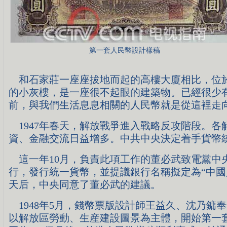
第一套人民幣設計樣稿
和石家莊一座座拔地而起的高樓大廈相比，位於
的小灰樓，是一座很不起眼的建築物。已經很少有
前，與我們生活息息相關的人民幣就是從這裡走
1947年春天，解放戰爭進入戰略反攻階段。各
資、金融交流日益增多。中共中央決定着手貨幣
這一年10月，負責此項工作的董必武致電黨中
行，發行統一貨幣，並提議銀行名稱擬定為“中國
天后，中央同意了董必武的建議。
1948年5月，錢幣票版設計師王益久、沈乃鏞
以解放區勞動、生産建設圖景為主體，開始第一