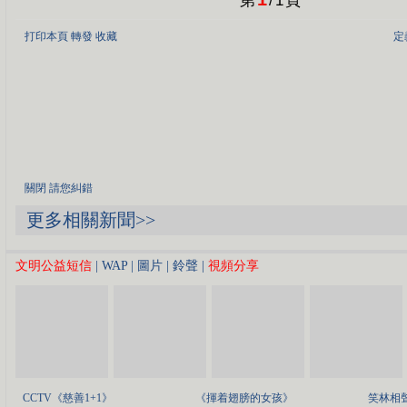
第
/
1
頁
打印本頁
轉發
收藏
定
關閉
請您糾錯
更多相關新聞>>
文明公益短信
|
WAP
|
圖片
|
鈴聲
|
視頻分享
CCTV《慈善1+1》
《揮着翅膀的女孩》
笑林相