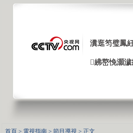
瀵逛笉璧鳳紝
紼嶅悗灝濊瘯
首頁
>
電視指南
>
節目導視
> 正文