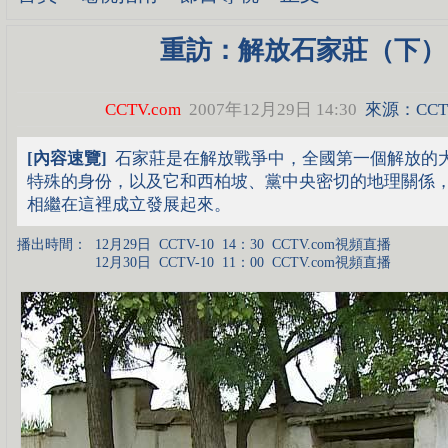
重訪：解放石家莊（下）
CCTV.com
2007年12月29日 14:30
來源：CCTV
[內容速覽]
石家莊是在解放戰爭中，全國第一個解放的
特殊的身份，以及它和西柏坡、黨中央密切的地理關係
相繼在這裡成立發展起來。
播出時間：
12月29日
CCTV-10
14：30
CCTV.com視頻直播
12月30日
CCTV-10
11：00
CCTV.com視頻直播