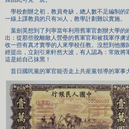
學校創辦之初，教員奇缺，總人數不足編制的
一線上課教員的只有36人，教學計劃難以實施。
葉劍英想到了列寧當年利用舊軍官創辦大學的
出：從那些脫離敵人營壘的舊軍官和被我軍俘虜
收一些有真才實學的人來學校任教。沒想到他搬
經提出，立刻引來軒然大波，有人認為：常敗將
這是給自己抹黑！
昔日國民黨的軍官能否走上共産黨領導的軍事