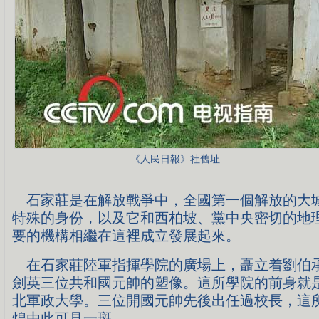
《人民日報》社舊址
石家莊是在解放戰爭中，全國第一個解放的大
特殊的身份，以及它和西柏坡、黨中央密切的地
要的機構相繼在這裡成立發展起來。
在石家莊陸軍指揮學院的廣場上，矗立着劉伯
劍英三位共和國元帥的塑像。這所學院的前身就
北軍政大學。三位開國元帥先後出任過校長，這
煌由此可見一斑。