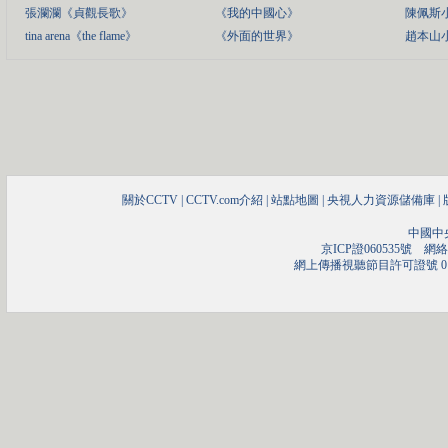
張瀾瀾《貞觀長歌》
《我的中國心》
陳佩斯
tina arena《the flame》
《外面的世界》
趙本山
關於CCTV
|
CCTV.com介紹
|
站點地圖
|
央視人力資源儲備庫
|
中國中
京ICP證060535號
網絡文
網上傳播視聽節目許可證號 01