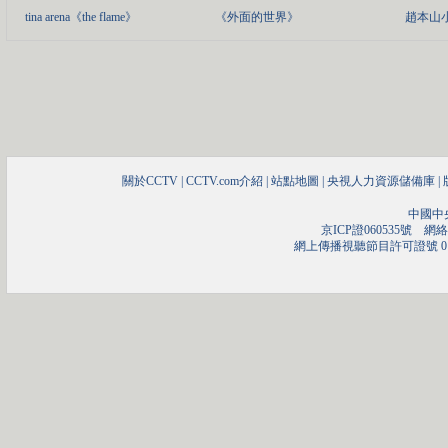
tina arena《the flame》
《外面的世界》
趙本山
關於CCTV
|
CCTV.com介紹
|
站點地圖
|
央視人力資源儲備庫
|
中國中
京ICP證060535號
網絡文
網上傳播視聽節目許可證號 01