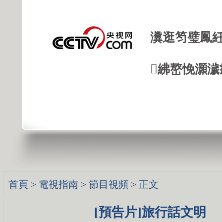
瀵逛笉璧鳳紝
紼嶅悗灝濊瘯
首頁
>
電視指南
>
節目視頻
> 正文
[預告片]旅行話文明