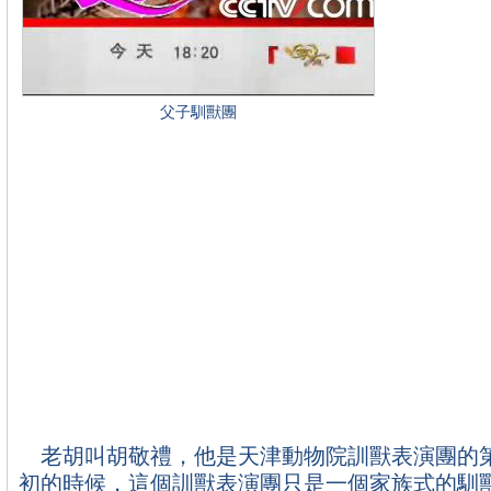
父子馴獸團
老胡叫胡敬禮，他是天津動物院訓獸表演團的
初的時候，這個訓獸表演團只是一個家族式的馴