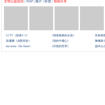
文明公益短信
|
WAP
|
圖片
|
鈴聲
|
視頻分享
CCTV《慈善1+1》
《揮着翅膀的女孩》
笑林相
張瀾瀾《貞觀長歌》
《我的中國心》
陳佩斯
tina arena《the flame》
《外面的世界》
趙本山