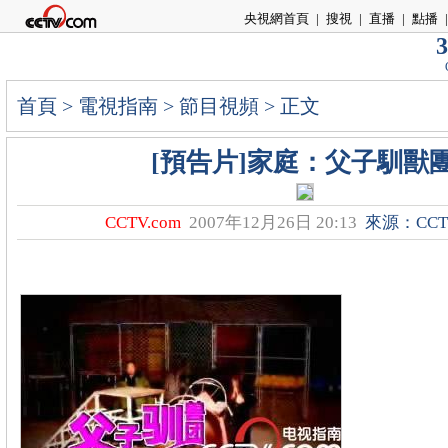
央視網首頁
|
搜視
|
直播
|
點播
|
3
首頁
>
電視指南
>
節目視頻
> 正文
[預告片]家庭：父子馴獸
CCTV.com
2007年12月26日 20:13
來源：CCTV