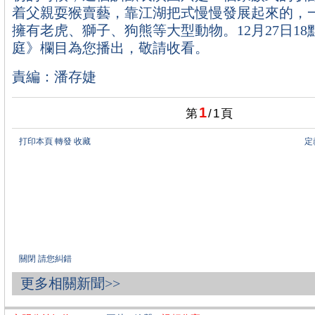
着父親耍猴賣藝，靠江湖把式慢慢發展起來的，
擁有老虎、獅子、狗熊等大型動物。12月27日18
庭》欄目為您播出，敬請收看。
責編：潘存婕
1
第
/
1
頁
打印本頁
轉發
收藏
定
關閉
請您糾錯
更多相關新聞>>