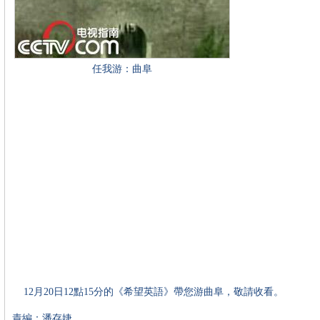
任我游：曲阜
12月20日12點15分的《希望英語》帶您游曲阜，敬請收看。
責編：潘存婕