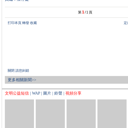
1
第
/
1
頁
打印本頁
轉發
收藏
定
關閉
請您糾錯
更多相關新聞>>
文明公益短信
|
WAP
|
圖片
|
鈴聲
|
視頻分享