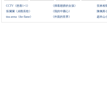
CCTV《慈善1+1》
《揮着翅膀的女孩》
笑林相
張瀾瀾《貞觀長歌》
《我的中國心》
陳佩斯
tina arena《the flame》
《外面的世界》
趙本山