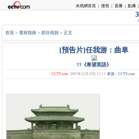
央視網首頁
|
搜視
|
直播
|
點播
|
3
首頁
>
電視指南
>
節目視頻
> 正文
[預告片]任我游：曲阜
??《希望英語》
CCTV.com
2007年12月19日 15:13
來源：CCTV.com