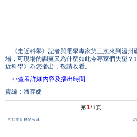
《走近科學》記者與電學專家第三次來到溫州
場，可現場的調查又為什麼如此令專家們失望？12
近科學》為您播出，敬請收看。
>>查看詳細內容及播出時間
責編：潘存婕
1
第
/
1
頁
打印本頁
轉發
收藏
定