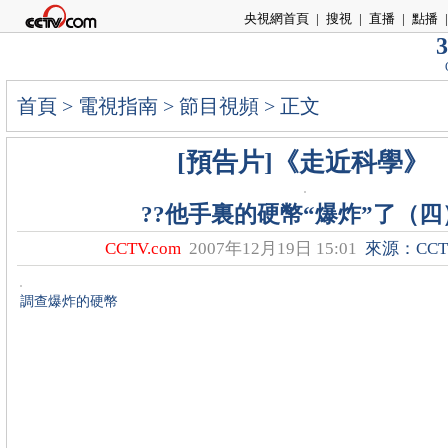
央視網首頁
|
搜視
|
直播
|
點播
|
3
首頁
>
電視指南
>
節目視頻
> 正文
[預告片]《走近科學》
??他手裏的硬幣“爆炸”了（四
CCTV.com
2007年12月19日 15:01
來源：CCTV
調查爆炸的硬幣