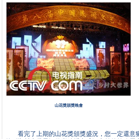
山花獎頒獎晚會
看完了上期的山花獎頒獎盛況，您一定還意猶