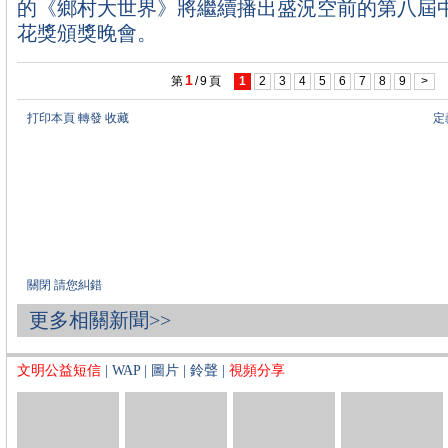
的《鄉村大世界》將繼續播出盛況空前的第八屆
花獎頒獎晚會。
1
第
/
9
頁
1
2
3
4
5
6
7
8
9
>
打印本頁
轉發
收藏
定
關閉
請您糾錯
更多相關新聞>>
文明公益短信
|
WAP
|
圖片
|
鈴聲
|
視頻分享