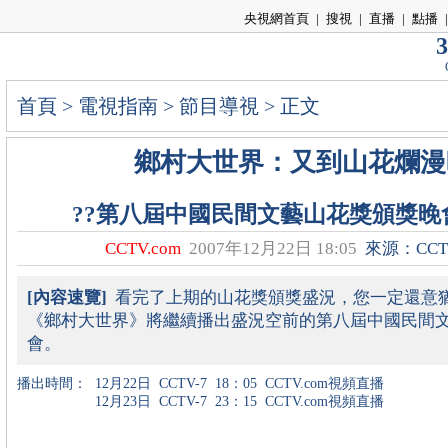
央視網首頁
|
搜視
|
直播
|
點播
|
3
首頁
>
電視指南
>
節目導視
> 正文
鄉村大世界：又到山花爛漫
??第八屆中國民間文藝山花獎頒獎晚
CCTV.com
2007年12月22日 18:05
來源：CCTV
[內容速覽]
看完了上期的山花獎頒獎盛況，您一定還意
《鄉村大世界》將繼續播出盛況空前的第八屆中國民間
會。
播出時間：
12月22日
CCTV-7
18：05
CCTV.com視頻直播
12月23日
CCTV-7
23：15
CCTV.com視頻直播