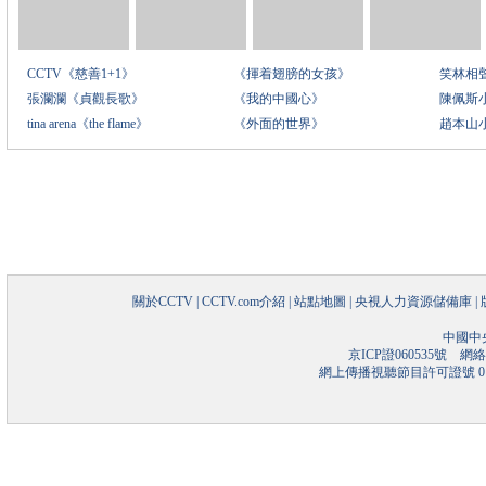
CCTV《慈善1+1》
《揮着翅膀的女孩》
笑林相
張瀾瀾《貞觀長歌》
《我的中國心》
陳佩斯
tina arena《the flame》
《外面的世界》
趙本山
關於CCTV
|
CCTV.com介紹
|
站點地圖
|
央視人力資源儲備庫
|
中國中
京ICP證060535號
網絡文
網上傳播視聽節目許可證號 01