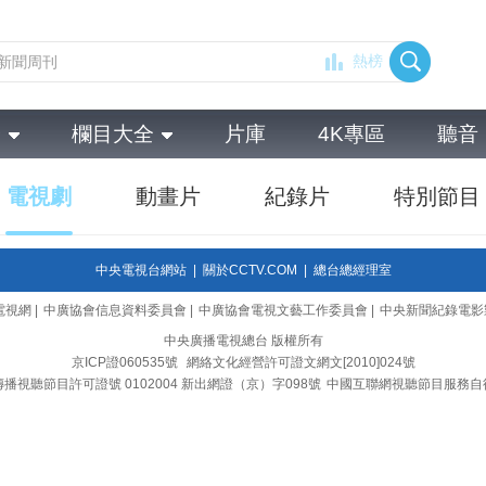
熱榜
全
欄目大全
片庫
4K專區
聽音
電視劇
動畫片
紀錄片
特別節目
中央電視台網站
|
關於CCTV.COM
|
總台總經理室
電視網
|
中廣協會信息資料委員會
|
中廣協會電視文藝工作委員會
|
中央新聞紀錄電影
中央廣播電視總台 版權所有
京ICP證060535號
網絡文化經營許可證文網文[2010]024號
播視聽節目許可證號 0102004 新出網證（京）字098號
中國互聯網視聽節目服務自