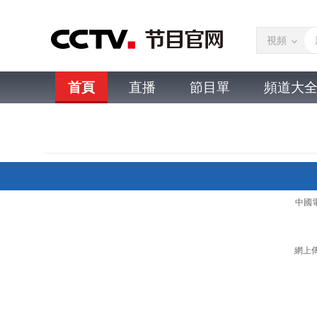
視頻
首頁
直播
節目單
頻道大
中國
網上傳