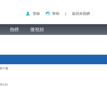
登錄
幫助
|
返回央視網
熱榜
微視頻
製片廠
律公約