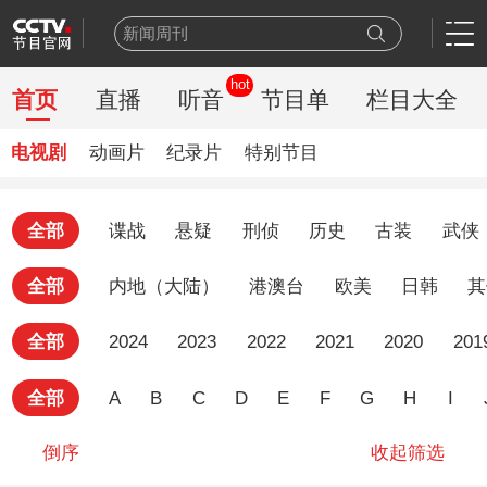
新闻周刊
百家讲坛
hot
一线
首页
直播
听音
节目单
栏目大全
天网
豪门盛宴
电视剧
动画片
纪录片
特别节目
乒乓球
新闻联播
全部
谍战
悬疑
刑侦
历史
古装
武侠
世界杯
熊出没
全部
内地（大陆）
港澳台
欧美
日韩
其
今日说法
全部
2024
2023
2022
2021
2020
201
全部
A
B
C
D
E
F
G
H
I
倒序
收起筛选