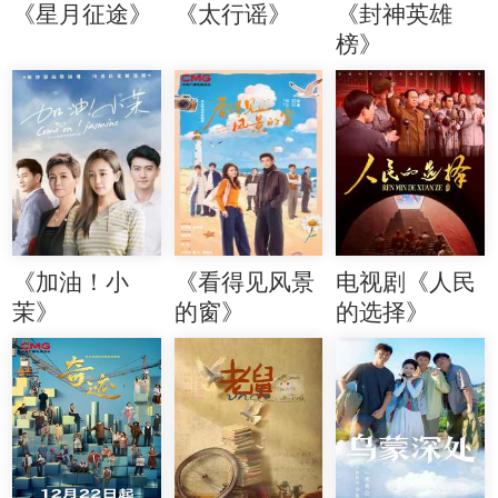
《星月征途》
《太行谣》
《封神英雄
榜》
《加油！小
《看得见风景
电视剧《人民
茉》
的窗》
的选择》