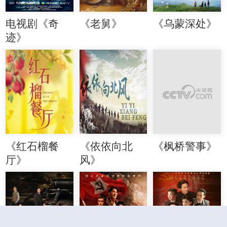
电视剧《奇
《老舅》
《乌蒙深处》
迹》
《红石榴餐
《依依向北
《枫桥警事》
厅》
风》