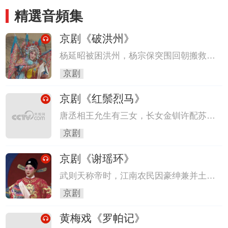
精選音頻集
京剧《破洪州》
杨延昭被困洪州，杨宗保突围回朝搬救
兵，因朝中无兵可派，八贤王赵德芳和天
京剧
官寇准只好同赴天波府，请佘太君发兵。
寇准运用机智，激起穆桂英斗志，穆桂英
京剧《红鬃烈马》
挂帅，杨宗保任先行官。杨宗保献诱敌之
计，只身出战引诱辽将误入宋军埋伏，穆
唐丞相王允生有三女，长女金钏许配苏
桂英等力战强敌，歼灭辽兵，解洪州之
龙，次女银钏许配魏虎，三女宝钏尚未许
京剧
围。
配。一日，宝钏在花园游玩，遇花郎薛平
贵，心生爱慕，遂赠其银两，并嘱其前往
京剧《谢瑶环》
彩楼招亲。平贵得中彩球，前往相府。王
允嫌贫爱富，命宝钏退婚。宝钏不从，与
武则天称帝时，江南农民因豪绅兼并土
父三击掌，随平贵投奔寒窑。
地，逃往太湖聚义。女官谢瑶环奏请安
京剧
抚，谢瑶环至苏州乔装私访，遇武宏和蔡
少炳。武、蔡二人强抢民女，与义士袁行
黄梅戏《罗帕记》
健打斗。谢瑶环秉公处断，斩蔡少炳，杖