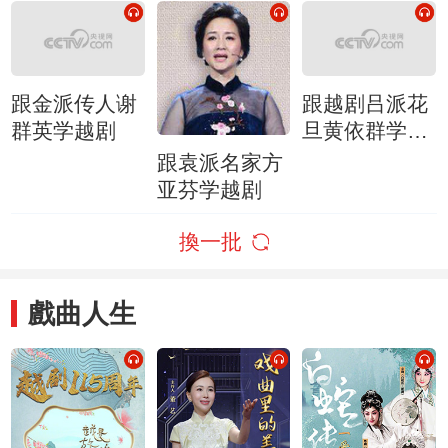
跟金派传人谢
跟越剧吕派花
群英学越剧
旦黄依群学越
剧
跟袁派名家方
亚芬学越剧
換一批
戲曲人生