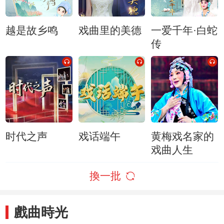
越是故乡鸣
戏曲里的美德
一爱千年·白蛇
传
时代之声
戏话端午
黄梅戏名家的
戏曲人生
換一批
戲曲時光