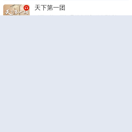
天下第一团
《天下第一团》是总台首部稀有剧种纪录
片，采用“剧种剧团纪实+山水实景展演”的
秦腔
京剧
纪实
豫剧
形式，将地域风土、剧种故事、戏曲人风
采、经典剧目演绎融为一体，带观众聆听
国风超有戏
最美的乡音乡韵，解锁中国稀有剧种的新
地图。
《国风超有戏》是总台文艺节目中心推出
的一档国风音乐唱演节目，节目汇聚近百
国学
艺术修养
位国风音乐人，他们追溯“戏曲”的土壤、
引领“流行”的浪潮，以戏命题，共创百余
秦腔神话剧《美猴王》
首国风音乐。
秦腔神话剧《美猴王》由西安演艺集团青
年团演出，讲的是齐天大圣上天得知王母
名著
秦腔
的蟠桃会未邀请自己，大闹蟠桃宴，私窃
太上老君的仙丹。玉帝大怒，令托塔李天
越剧《碧玉簪》
王率十万神兵捉拿妖猴，美猴王大闹天宫
被擒。美猴王被投入太上老君的八卦炉，
《碧玉簪》讲述了王玉林得尚书李廷甫赏
竟炼出了火眼金睛。如来佛令众罗汉降服
识，娶廷甫女秀英为妻。廷甫侄儿顾文友
越剧