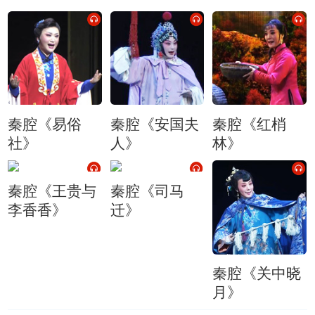
秦腔《易俗
秦腔《安国夫
秦腔《红梢
社》
人》
林》
秦腔《王贵与
秦腔《司马
李香香》
迁》
秦腔《关中晓
月》