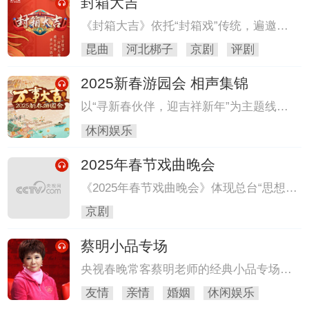
封箱大吉
《封箱大吉》依托“封箱戏”传统，遍邀梨
园名家新秀，以“唱对台戏”为框架，挖掘
昆曲
河北梆子
京剧
评剧
并呈现“名家、反串、吉庆”的内涵，用幽
默逗趣的方式串联跨行当、跨剧种彩唱表
2025新春游园会 相声集锦
演，并辅以短片拍摄记录精彩幕后，为戏
迷观众奉上古典又时尚的小年夜国粹大
以“寻新春伙伴，迎吉祥新年”为主题线
餐。
索，深度挖掘年味文化元素，营造浓厚的
休闲娱乐
春节节日氛围。节目新春元素纷呈，年味
氛围满盈，主持人嘉宾在逛古镇、赏演出
2025年春节戏曲晚会
的过程中，解锁一系列惊喜活动，与观众
共度吉祥新年。
《2025年春节戏曲晚会》体现总台“思想
+艺术+技术”融合传播的鲜明特色，依托
京剧
三晋文明摇篮、戏曲文化大省山西的深厚
底蕴，百戏芳华跨越山海，辐射全国面向
蔡明小品专场
世界。晚会以“盛世梨园 锦绣山河”为主
题，在沉浸式、多元化演绎和时尚感、年
央视春晚常客蔡明老师的经典小品专场，
轻态呈现中，打造一台全民戏曲嘉年华。
一次听个够！
友情
亲情
婚姻
休闲娱乐