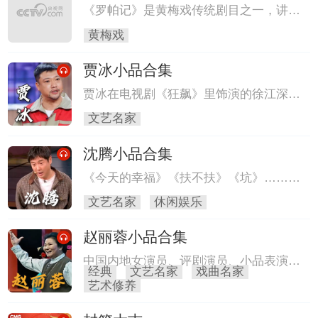
责武宏。武三思等为了报仇，诬陷谢瑶环
《罗帕记》是黄梅戏传统剧目之一，讲述
谋反，施以酷刑。
举人王科举娶陈老尚书之独生爱女陈赛
黄梅戏
金，中途因管家作祟，产生误会休了陈赛
金，最后误会解除，一家团聚的故事。程
贾冰小品合集
丞饰陈赛金，曹祝来饰王科举。
贾冰在电视剧《狂飙》里饰演的徐江深入
人心，而他演的小品同样经典。
文艺名家
沈腾小品合集
《今天的幸福》《扶不扶》《坑》……沈
腾的许多经典作品都给观众留下了深刻印
文艺名家
休闲娱乐
象。
赵丽蓉小品合集
中国内地女演员、评剧演员、小品表演艺
经典
文艺名家
戏曲名家
术家赵丽蓉老师，曾给我们留下了许多经
艺术修养
典的作品。