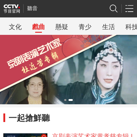
聽音
文化
戲曲
懸疑
青少
生活
科
一起搶鮮聽
京剧表演艺术家黄孝慈专辑 |