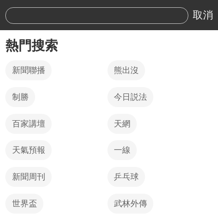
取消
熱門搜索
新聞聯播
熊出沒
制勝
今日説法
百家講壇
天網
天氣預報
一線
新聞周刊
乒乓球
世界盃
武林外傳