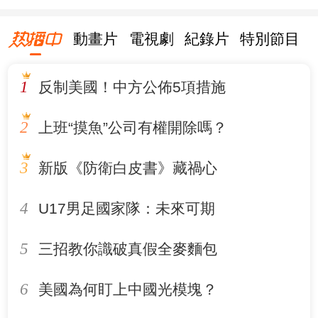
動畫片
電視劇
紀錄片
特別節目
1
反制美國！中方公佈5項措施
2
上班“摸魚”公司有權開除嗎？
3
新版《防衛白皮書》藏禍心
4
U17男足國家隊：未來可期
5
三招教你識破真假全麥麵包
6
美國為何盯上中國光模塊？