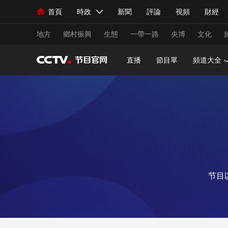
首頁
時政
新聞
評論
視頻
財經
人民領袖習近平
直播
海外頻道
片庫
iPanda
欄目大全
聯播+
English
中國領導人
節目單
Монгол
聽音
央視快評
微視頻
習
地方
鄉村振興
生態
一帶一路
央博
文化
直播
節目單
頻道大全
總台春晚
網絡春晚
共産黨員網
秧紀錄
新聞
國內
國際
評論
經濟
軍事
人民領袖習近平
聯播+
熱解讀
天天學習
視頻
小央視頻
小央直播
直播中國
熊貓
节目
現場
前線
比劃
快看
藍海中國
新兵
體育
直播
競猜
2026年世界盃
2026
VIP會員
CCTV奧林匹克頻道
生活體育大會