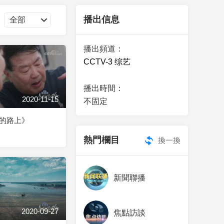
藝術
汽車
數智
5G
産業+
播出信息
時尚
天氣
才藝
網展
央央好物
播出頻道：
CCTV-3 综艺
播出時間：
2020-11-15
不固定
的路上》
熱門欄目
換一換
新聞聯播
2020-09-27
焦點訪談