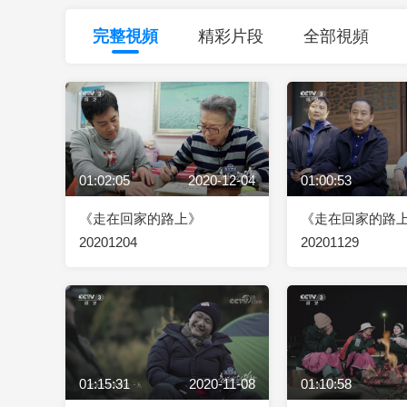
財經
教育
鄉村振興
生態環境
一帶一路
完整視頻
精彩片段
全部視頻
大國智造
大國展會
大國保險
雲頂對話
01:02:05
2020-12-04
01:00:53
CCTV.節目官網
直播
節目單
欄目
片庫
《走在回家的路上》
《走在回家的路
20201204
20201129
01:15:31
2020-11-08
01:10:58