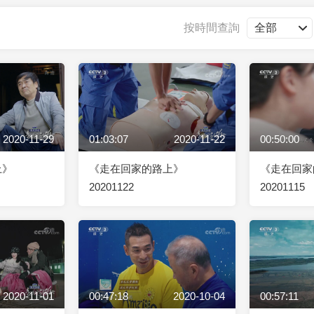
央博
非遺
文化
旅游
科普
健康
樂齡
閱讀
按時間查詢
雲起
超級工廠
智敬中國
全民健康
顏選攻略
海洋
2020-11-29
01:03:07
2020-11-22
00:50:00
收視榜
總台企業白名單
上》
《走在回家的路上》
《走在回家
20201122
20201115
2020-11-01
00:47:18
2020-10-04
00:57:11