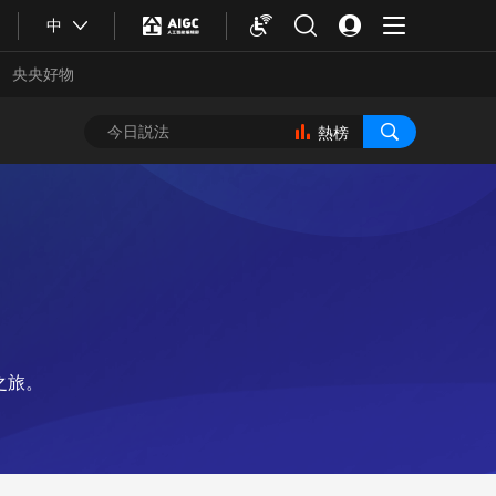
中
央央好物
熱榜
之旅。
合體育
亞冬會