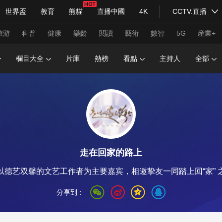
世界盃
教育
熊貓
直播中國
4K
CCTV.直播
式妙語
主持人
下載央視影音
熱解讀
天天學習
旅游
科普
健康
樂齡
閱讀
藝術
數智
5G
産業+
欄目大全
片庫
熱榜
看點
主持人
全部
紀錄片網
國家大劇院
大型活動
科技
法治
文娛
人物
公益
圖片
習式妙語
央視快評
央視網評
光華銳評
鋒面
走在回家的路上
頻道
VR/AR
4K專區
全景新聞
以德艺双馨的文艺工作者为主要嘉宾，相邀挚友一同踏上回“家” 
請入列
人生第一次
人生第二次
分享到：
年冬奧會
CBA
NBA
中超
國足
國際足球
網球
綜
體育江湖
文化體育
冰雪道路
足球道路