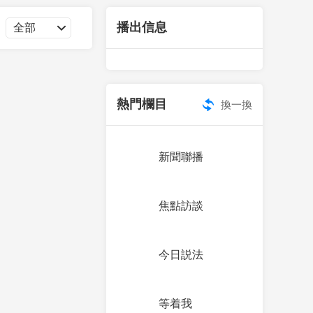
藝術
汽車
數智
5G
産業+
播出信息
時尚
天氣
才藝
網展
央央好物
熱門欄目
換一換
新聞聯播
焦點訪談
今日説法
等着我