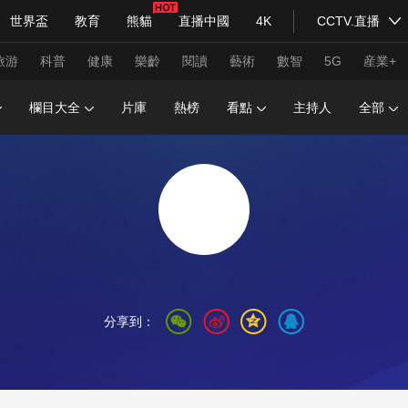
世界盃
教育
熊貓
直播中國
4K
CCTV.直播
式妙語
主持人
下載央視影音
熱解讀
天天學習
旅游
科普
健康
樂齡
閱讀
藝術
數智
5G
産業+
欄目大全
片庫
熱榜
看點
主持人
全部
紀錄片網
國家大劇院
大型活動
科技
法治
文娛
人物
公益
圖片
習式妙語
央視快評
央視網評
光華銳評
鋒面
頻道
VR/AR
4K專區
全景新聞
請入列
人生第一次
人生第二次
分享到：
年冬奧會
CBA
NBA
中超
國足
國際足球
網球
綜
體育江湖
文化體育
冰雪道路
足球道路