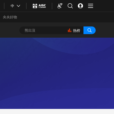
中
央央好物
熱榜
合體育
亞冬會