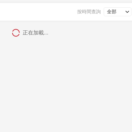
央博
非遺
文化
旅游
科普
健康
樂齡
閱讀
按時間查詢
雲起
超級工廠
智敬中國
全民健康
顏選攻略
海洋
正在加載...
收視榜
總台企業白名單