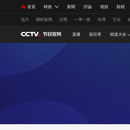
首頁
時政
新聞
評論
視頻
財經
人民領袖習近平
直播
海外頻道
片庫
iPanda
欄目大全
聯播+
English
中國領導人
節目單
Монгол
聽音
央視快評
微視頻
習
地方
鄉村振興
生態
一帶一路
央博
文化
直播
節目單
頻道大全
總台春晚
網絡春晚
共産黨員網
秧紀錄
新聞
國內
國際
評論
經濟
軍事
人民領袖習近平
聯播+
熱解讀
天天學習
視頻
小央視頻
小央直播
直播中國
熊貓
現場
前線
比劃
快看
藍海中國
新兵
體育
直播
競猜
2026年世界盃
2026
VIP會員
CCTV奧林匹克頻道
生活體育大會