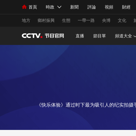
首頁
時政
新聞
評論
視頻
財經
人民領袖習近平
直播
海外頻道
片庫
iPanda
欄目大全
聯播+
English
中國領導人
節目單
Монгол
聽音
央視快評
微視頻
習
地方
鄉村振興
生態
一帶一路
央博
文化
直播
節目單
頻道大全
總台春晚
網絡春晚
共産黨員網
秧紀錄
新聞
國內
國際
評論
經濟
軍事
人民領袖習近平
聯播+
熱解讀
天天學習
視頻
小央視頻
小央直播
直播中國
熊貓
《快乐体验》通过时下最为吸引人的纪实拍摄
現場
前線
比劃
快看
藍海中國
新兵
體育
直播
競猜
2026年世界盃
2026
VIP會員
CCTV奧林匹克頻道
生活體育大會