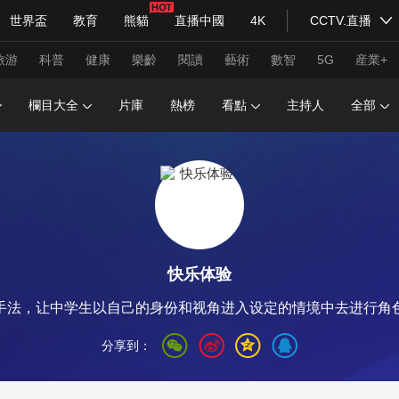
世界盃
教育
熊貓
直播中國
4K
CCTV.直播
式妙語
主持人
下載央視影音
熱解讀
天天學習
旅游
科普
健康
樂齡
閱讀
藝術
數智
5G
産業+
欄目大全
片庫
熱榜
看點
主持人
全部
紀錄片網
國家大劇院
大型活動
科技
法治
文娛
人物
公益
圖片
習式妙語
央視快評
央視網評
光華銳評
鋒面
快乐体验
頻道
VR/AR
4K專區
全景新聞
手法，让中学生以自己的身份和视角进入设定的情境中去进行角
請入列
人生第一次
人生第二次
分享到：
年冬奧會
CBA
NBA
中超
國足
國際足球
網球
綜
體育江湖
文化體育
冰雪道路
足球道路