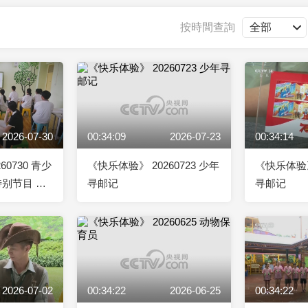
央博
非遺
文化
旅游
科普
健康
樂齡
閱讀
按時間查詢
雲起
超級工廠
智敬中國
全民健康
顏選攻略
海洋
2026-07-30
00:34:09
2026-07-23
00:34:14
收視榜
總台企業白名單
60730 青少
《快乐体验》 20260723 少年
《快乐体验》 
别节目 成
寻邮记
寻邮记
2026-07-02
00:34:22
2026-06-25
00:34:22