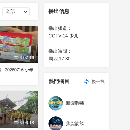
藝術
汽車
數智
5G
産業+
播出信息
時尚
天氣
才藝
網展
央央好物
播出頻道：
CCTV-14 少儿
播出時間：
2026-07-16
周四 17:30
20260716 少年
熱門欄目
換一換
新聞聯播
2026-06-18
焦點訪談