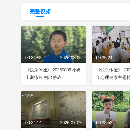
財經
教育
鄉村振興
生態環境
一帶一路
完整視頻
大國智造
大國展會
大國保險
雲頂對話
00:34:53
2026-08-06
00:35:24
CCTV.節目官網
直播
節目單
欄目
片庫
《快乐体验》 20260806 小勇
《快乐体验》 202
士训练营 初出茅庐
年心理健康主题特
长不烦恼
00:34:14
2026-07-09
00:33:52