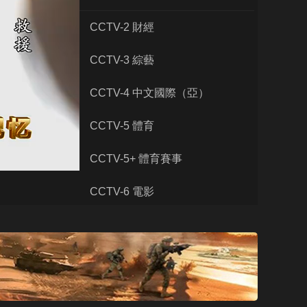
藝術
汽車
數智
5G
産業+
CCTV-2 財經
時尚
天氣
才藝
網展
央央好物
CCTV-3 綜藝
CCTV-4 中文國際（亞）
CCTV-5 體育
CCTV-5+ 體育賽事
CCTV-6 電影
CCTV-7 國防軍事
CCTV-8 電視劇
CCTV-9 紀錄