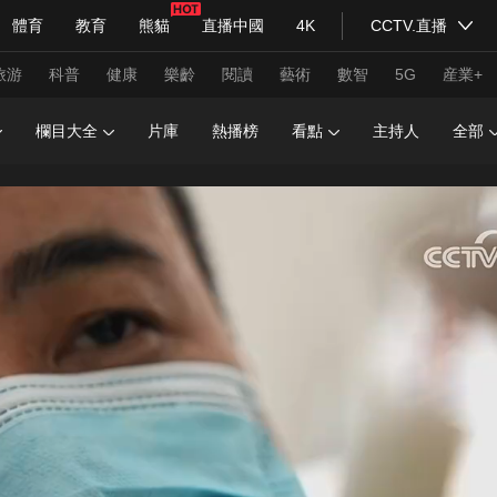
體育
教育
熊貓
直播中國
4K
CCTV.直播
式妙語
主持人
下載央視影音
熱解讀
天天學習
旅游
科普
健康
樂齡
閱讀
藝術
數智
5G
産業+
欄目大全
片庫
熱播榜
看點
主持人
全部
紀錄片網
國家大劇院
大型活動
科技
法治
文娛
人物
公益
圖片
習式妙語
央視快評
央視網評
光華銳評
鋒面
頻道
VR/AR
4K專區
全景新聞
請入列
人生第一次
人生第二次
年冬奧會
CBA
NBA
中超
國足
國際足球
網球
綜
體育江湖
文化體育
冰雪道路
足球道路