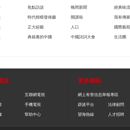
播
焦點訪談
晚間新聞
經典咏
法
時代楷模發佈廳
開講啦
我有傳
然
正大綜藝
人口
國際藝
眼
典籍裏的中國
中國詩詞大會
生活圈
概況
更多鏈結
互聯網電視
網上有害信息舉報專區
音
手機電視
辟謠平台
法律顧問
媒
幫助中心
望海熱線
人才招聘