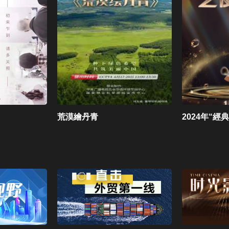
荒漠繪丹青
2024年“經