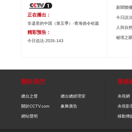
新聞聯
正在播出：
今日説
非遗里的中国（第五季）-青海德令哈篇
人與自
精彩预告：
秘境之
今日说法-2026-143
關於我們
業務
總台之聲
總台總經理室
央視網
關於CCTV.com
象舞廣告
央視影
網站聲明
移動傳