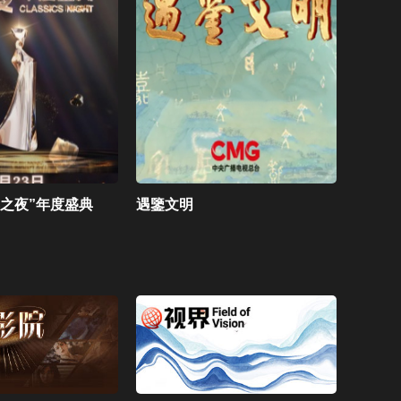
CCTV-4 中文國際（美）
典之夜”年度盛典
遇鑒文明