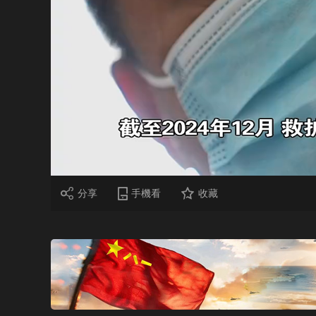
財經
教育
鄉村振興
生態環境
一帶一路
大國智造
大國展會
大國保險
雲頂對話
CCTV.節目官網
直播
節目單
欄目
片庫
分享
手機看
收藏