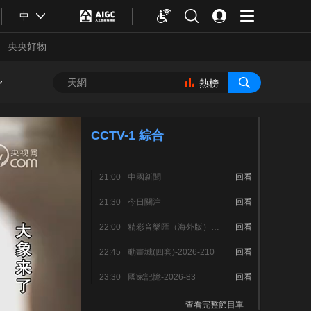
中
央央好物
熱榜
CCTV-1 綜合
21:00
中國新聞
回看
21:30
今日關注
回看
22:00
精彩音樂匯（海外版）-2026-213
回看
22:45
動畫城(四套)-2026-210
回看
合體育
亞冬會
23:30
國家記憶-2026-83
回看
查看完整節目單