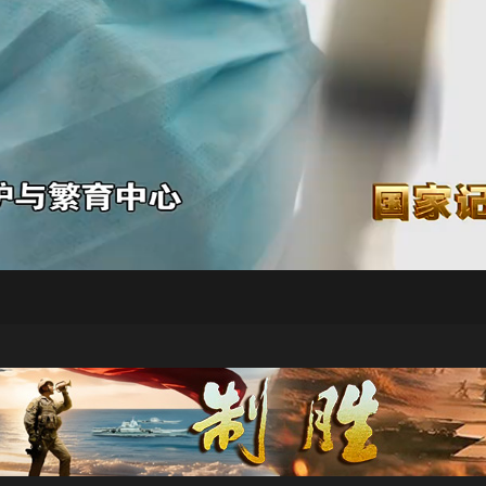
央博
非遺
文化
旅游
科普
健康
樂齡
閱讀
雲起
超級工廠
智敬中國
全民健康
顏選攻略
海洋
熱播榜
總台企業白名單