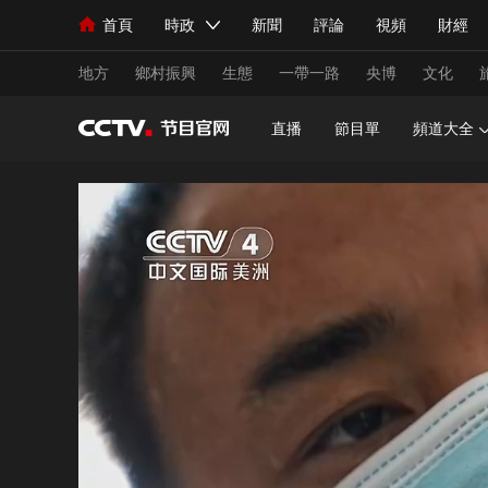
首頁
時政
新聞
評論
視頻
財經
人民領袖習近平
直播
海外頻道
片庫
iPanda
欄目大全
聯播+
English
中國領導人
節目單
Монгол
聽音
央視快評
微視頻
習
地方
鄉村振興
生態
一帶一路
央博
文化
直播
節目單
頻道大全
總台春晚
網絡春晚
共産黨員網
秧紀錄
新聞
國內
國際
評論
經濟
軍事
人民領袖習近平
聯播+
熱解讀
天天學習
視頻
小央視頻
小央直播
直播中國
熊貓
現場
前線
比劃
快看
藍海中國
新兵
體育
直播
競猜
2026年世界盃
2026
VIP會員
CCTV奧林匹克頻道
生活體育大會