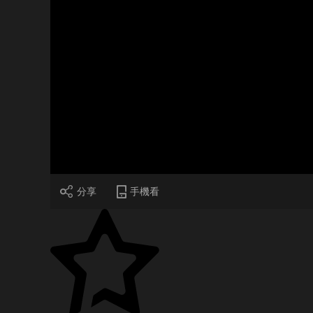
財經
教育
鄉村振興
生態環境
一帶一路
大國智造
大國展會
大國保險
雲頂對話
CCTV.節目官網
直播
節目單
欄目
片庫
分享
手機看