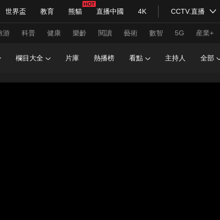
世界盃
教育
熊貓
直播中國
4K
CCTV.直播
式妙語
主持人
下載央視影音
熱解讀
天天學習
旅游
科普
健康
樂齡
閱讀
藝術
數智
5G
産業+
欄目大全
片庫
熱播榜
看點
主持人
全部
紀錄片網
國家大劇院
大型活動
科技
法治
文娛
人物
公益
圖片
習式妙語
央視快評
央視網評
光華銳評
鋒面
頻道
VR/AR
4K專區
全景新聞
請入列
人生第一次
人生第二次
年冬奧會
CBA
NBA
中超
國足
國際足球
網球
綜
體育江湖
文化體育
冰雪道路
足球道路