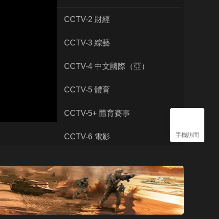
藝術
汽車
數智
5G
産業+
CCTV-2 財經
時尚
天氣
才藝
網展
央央好物
CCTV-3 綜藝
CCTV-4 中文國際（亞）
CCTV-5 體育
CCTV-5+ 體育賽事
手機訪問
CCTV-6 電影
CCTV-7 國防軍事
CCTV-8 電視劇
CCTV-9 紀錄