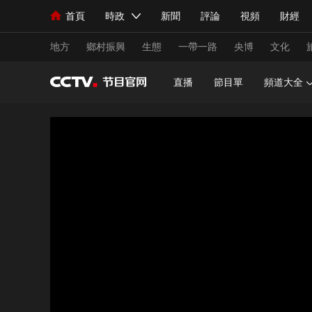
首頁
時政
新聞
評論
視頻
財經
人民領袖習近平
直播
海外頻道
片庫
iPanda
欄目大全
聯播+
English
中國領導人
節目單
Монгол
聽音
央視快評
微視頻
習
地方
鄉村振興
生態
一帶一路
央博
文化
直播
節目單
頻道大全
總台春晚
網絡春晚
共産黨員網
秧紀錄
新聞
國內
國際
評論
經濟
軍事
人民領袖習近平
聯播+
熱解讀
天天學習
視頻
小央視頻
小央直播
直播中國
熊貓
現場
前線
比劃
快看
藍海中國
新兵
體育
直播
競猜
2026年世界盃
2026
VIP會員
CCTV奧林匹克頻道
生活體育大會