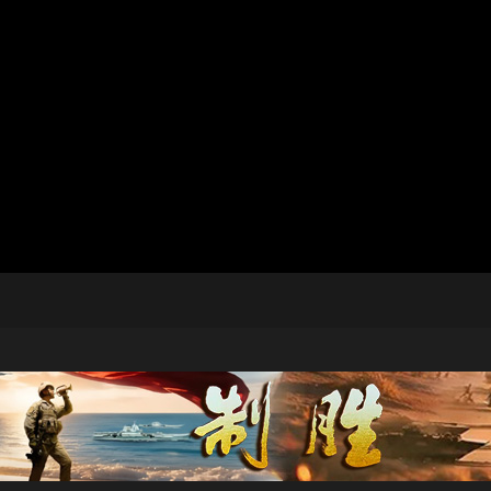
央博
非遺
文化
旅游
科普
健康
樂齡
閱讀
雲起
超級工廠
智敬中國
全民健康
顏選攻略
海洋
收視榜
總台企業白名單