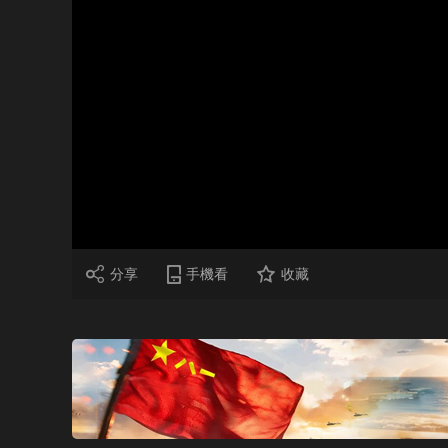
財經
教育
鄉村振興
生態環境
一帶一路
大國智造
大國展會
大國保險
雲頂對話
CCTV.節目官網
直播
節目單
欄目
片庫
分享
手機看
收藏