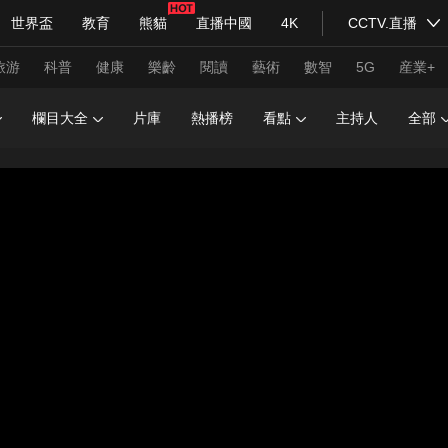
世界盃
教育
熊貓
直播中國
4K
CCTV.直播
式妙語
主持人
下載央視影音
熱解讀
天天學習
旅游
科普
健康
樂齡
閱讀
藝術
數智
5G
産業+
欄目大全
片庫
熱播榜
看點
主持人
全部
紀錄片網
國家大劇院
大型活動
科技
法治
文娛
人物
公益
圖片
習式妙語
央視快評
央視網評
光華銳評
鋒面
頻道
VR/AR
4K專區
全景新聞
請入列
人生第一次
人生第二次
年冬奧會
CBA
NBA
中超
國足
國際足球
網球
綜
體育江湖
文化體育
冰雪道路
足球道路