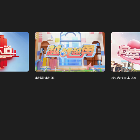
越戰越勇
向幸福出發