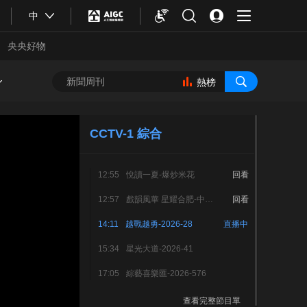
中
央央好物
熱榜
CCTV-1 綜合
12:55
悅讀一夏-爆炒米花
回看
12:57
戲韻風華 星耀合肥-中央廣播電視總台首屆戲曲知音大會-3
回看
14:11
越戰越勇-2026-28
直播中
15:34
星光大道-2026-41
合體育
亞冬會
17:05
綜藝喜樂匯-2026-576
查看完整節目單