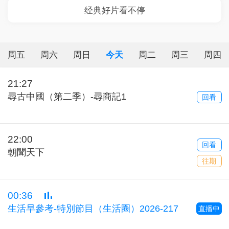
周五
周六
周日
今天
周二
周三
周四
21:27
尋古中國（第二季）-尋商記1
回看
22:00
回看
朝聞天下
往期
00:36
生活早參考-特別節目（生活圈）2026-217
直播中