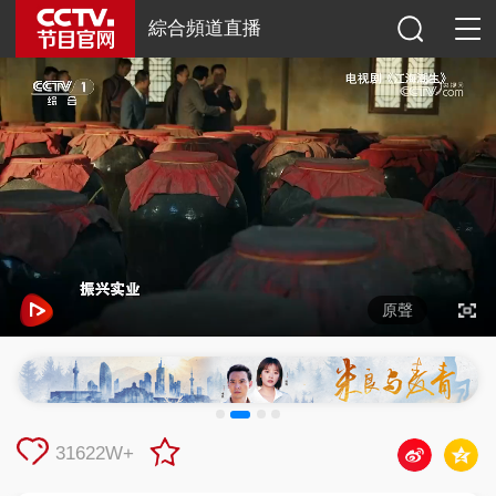
綜合頻道直播
原聲
31622W+