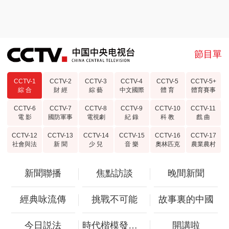
節目單
CCTV-1
CCTV-2
CCTV-3
CCTV-4
CCTV-5
CCTV-5+
綜 合
財 經
綜 藝
中文國際
體 育
體育賽事
CCTV-6
CCTV-7
CCTV-8
CCTV-9
CCTV-10
CCTV-11
電 影
國防軍事
電視劇
紀 錄
科 教
戲 曲
CCTV-12
CCTV-13
CCTV-14
CCTV-15
CCTV-16
CCTV-17
社會與法
新 聞
少 兒
音 樂
奧林匹克
農業農村
新聞聯播
焦點訪談
晚間新聞
經典咏流傳
挑戰不可能
故事裏的中國
今日説法
時代楷模發佈廳
開講啦