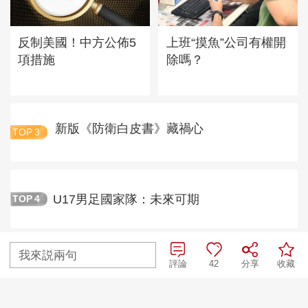
反制美國！中方公佈5
上班“摸魚”公司有權開
項措施
除嗎？
新版《防衛白皮書》藏禍心
TOP
3
U17男足國家隊：未來可期
TOP
4
我來説兩句
三招教你識破真假全麥麵包
評論
42
分享
收藏
TOP
5