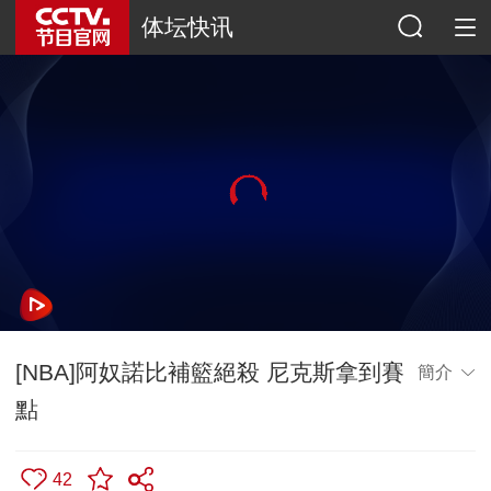
体坛快讯
[NBA]阿奴諾比補籃絕殺 尼克斯拿到賽
簡介
點
42