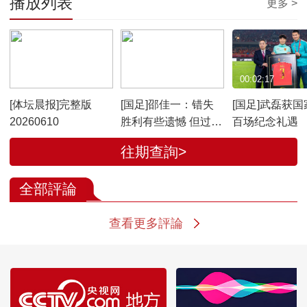
播放列表
更多 >
00:47:17
00:01:41
00:02:17
[体坛晨报]完整版
[国足]邵佳一：错失
[国足]武磊获国
20260610
胜利有些遗憾 但过程
百场纪念礼遇
值得肯定
往期查詢>
全部評論
查看更多評論