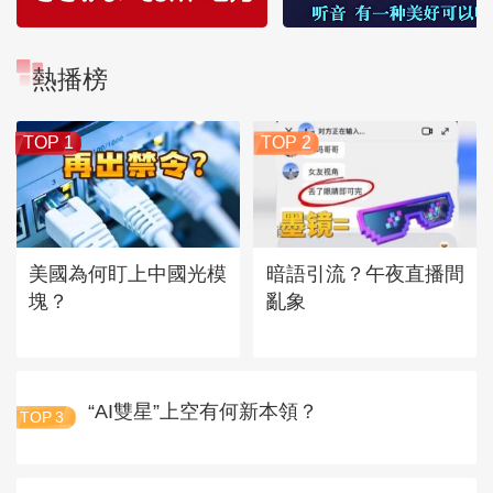
熱播榜
TOP 1
TOP 2
美國為何盯上中國光模
暗語引流？午夜直播間
塊？
亂象
“AI雙星”上空有何新本領？
TOP
3