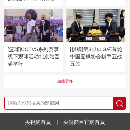
满成功
[篮球]CCTV5系列赛事
[棋牌]第31届LG杯首轮
线下观球活动北京站圆
中国围棋协会棋手五战
满举行
五胜
加載更多
央視網首頁
|
央視節目官網首頁