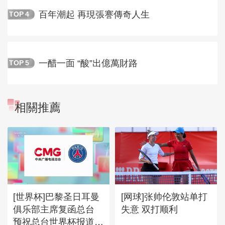
百年潮起 再現張謇傳奇人生
TOP
4
一醋一面 “酸”出億萬財路
TOP
5
相關推薦
[世界杯]巴黎圣日耳曼
[网球]张帅伦敦站单打
俱乐部主席复函总台
失意 双打顺利
预祝总台世界杯报道圆