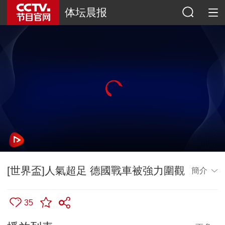
体坛晨报
[世界盃]人氣超足 德國戰車被強力圍觀
簡介
35