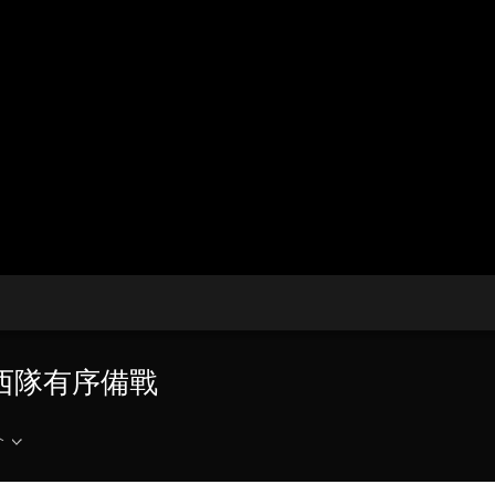
央博
非遺
文化
旅游
科普
健康
樂齡
閱讀
雲起
超級工廠
智敬中國
全民健康
顏選攻略
海洋
收視榜
總台企業白名單
巴西隊有序備戰
介