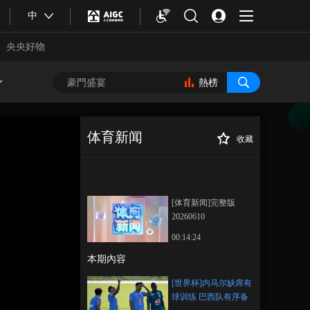
中
央央好物
熱榜
体育新闻
收藏
[世界杯]内马尔缺
正在播放
席有球训练 巴西队有序备战
[体育新闻]完整版
20260610
00:14:24
本期內容
合體育
亞冬會
[世界杯]内马尔缺席有
球训练 巴西队有序备