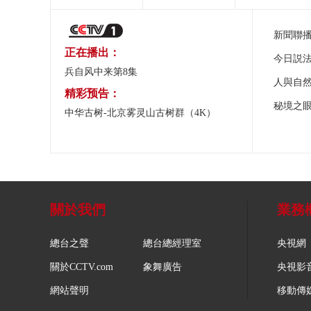
新聞聯
正在播出：
今日説
兵自风中来第8集
人與自
精彩预告：
秘境之
中华古树-北京雾灵山古树群（4K）
關於我們
業務
總台之聲
總台總經理室
央視網
關於CCTV.com
象舞廣告
央視影
網站聲明
移動傳