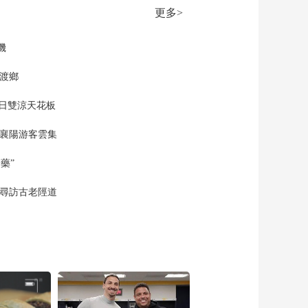
更多>
機
網渡鄉
夏日雙涼天花板
 襄陽游客雲集
藥”
 尋訪古老陘道