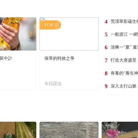
4
荒漠翠影蘊生
TOP 3
5
一船渡江 一
6
清爽一“夏” 
莫中計
保單的時效之爭
7
打造大唐盛景
8
有毒的“養生神
今日説法
9
深入太行山脈