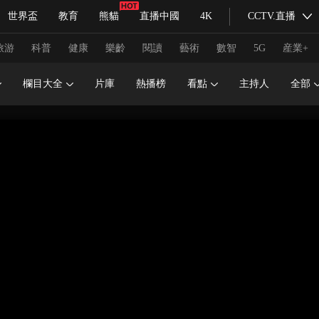
世界盃
教育
熊貓
直播中國
4K
CCTV.直播
式妙語
主持人
下載央視影音
熱解讀
天天學習
旅游
科普
健康
樂齡
閱讀
藝術
數智
5G
産業+
欄目大全
片庫
熱播榜
看點
主持人
全部
紀錄片網
國家大劇院
大型活動
科技
法治
文娛
人物
公益
圖片
習式妙語
央視快評
央視網評
光華銳評
鋒面
頻道
VR/AR
4K專區
全景新聞
請入列
人生第一次
人生第二次
冬奧會
CBA
NBA
中超
國足
國際足球
網球
綜
體育江湖
文化體育
冰雪道路
足球道路