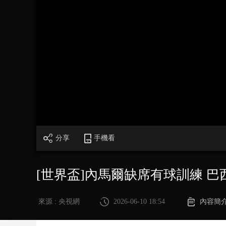
財經
教育
鄉村振興
生態環境
一帶一路
大國智造
大國展會
大國保險
雲頂對話
CCTV.節目官網
直播
節目單
欄目
片庫
分享
手機看
[世界盃]內馬爾缺席有球訓練 
來源 : 央視網
2026-06-10 18:54
內容簡