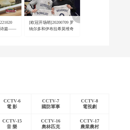
21020
[欧冠开场哨]20200709 罗
[赛车]中国车队首夺世
福诗篇——
纳尔多和伊布拉希莫维奇
超级摩托车锦标赛中量
冠军
CCTV-6
CCTV-7
CCTV-8
電 影
國防軍事
電視劇
CCTV-15
CCTV-16
CCTV-17
音 樂
奧林匹克
農業農村