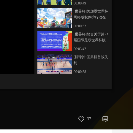
战
00:00:49
藝術
汽車
數智
5G
産業+
[世界杯]美加墨世界杯
网络版权保护行动在
時尚
天氣
才藝
網展
央央好物
京启动
00:00:52
[世界杯]总台关于第23
届国际足联世界杯版
权保护的声明
00:03:42
[排球]中国男排首战失
利
00:00:38
37