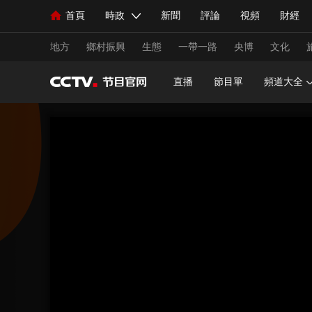
首頁
時政
新聞
評論
視頻
財經
人民領袖習近平
直播
海外頻道
片庫
iPanda
欄目大全
聯播+
English
中國領導人
節目單
Монгол
聽音
央視快評
微視頻
習
地方
鄉村振興
生態
一帶一路
央博
文化
直播
節目單
頻道大全
總台春晚
網絡春晚
共産黨員網
秧紀錄
新聞
國內
國際
評論
經濟
軍事
人民領袖習近平
聯播+
熱解讀
天天學習
視頻
小央視頻
小央直播
直播中國
熊貓
現場
前線
比劃
快看
藍海中國
新兵
體育
直播
競猜
2026年世界盃
2026年
VIP會員
CCTV奧林匹克頻道
生活體育大會