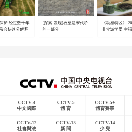
保护 经过数千年
[探索·发现]石壁是宋代桥
《动感特区》 202
炭会快速分解释
的一部分
非常游学团 幸
温室气体
家乡味道
CCTV-4
CCTV-5
CCTV-5+
中文國際
體 育
體育賽事
CCTV-12
CCTV-13
CCTV-14
社會與法
新 聞
少 兒