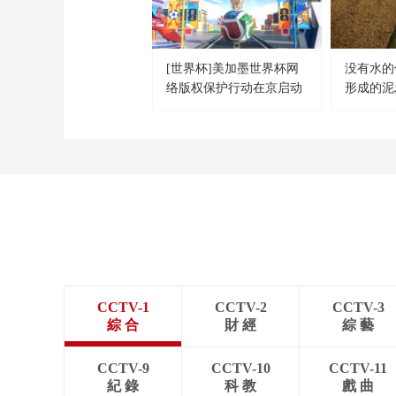
[世界杯]美加墨世界杯网
没有水的
络版权保护行动在京启动
形成的泥
放储存的
CCTV-1
CCTV-2
CCTV-3
綜 合
財 經
綜 藝
CCTV-9
CCTV-10
CCTV-11
紀 錄
科 教
戲 曲