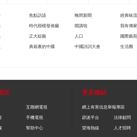
播
焦點訪談
晚間新聞
經典咏
法
時代楷模發佈廳
開講啦
我有傳
然
正大綜藝
人口
國際藝
眼
典籍裏的中國
中國詩詞大會
生活圈
概況
更多鏈結
互聯網電視
網上有害信息舉報專區
音
手機電視
辟謠平台
法律顧問
媒
幫助中心
望海熱線
人才招聘