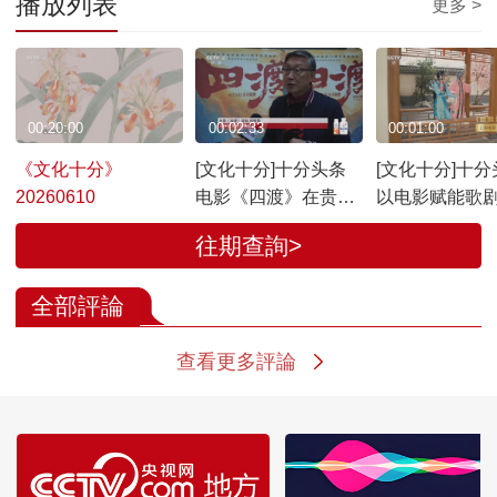
播放列表
更多 >
00:20:00
00:02:33
00:01:00
《文化十分》
[文化十分]十分头条
[文化十分]十分
20260610
电影《四渡》在贵阳
以电影赋能歌剧
举行全国首映礼
届国家大剧院
往期查詢>
剧电影展开幕
全部評論
查看更多評論