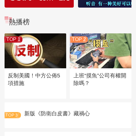
熱播榜
TOP 1
TOP 2
反制美國！中方公佈5
上班“摸魚”公司有權開
項措施
除嗎？
新版《防衛白皮書》藏禍心
TOP
3