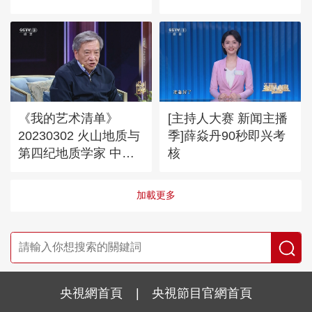
《我的艺术清单》
[主持人大赛 新闻主播
20230302 火山地质与
季]薛焱丹90秒即兴考
第四纪地质学家 中国
核
科学院院士 中国科学
院地质与地球物理研究
加載更多
所研究员 刘嘉麒
央視網首頁
|
央視節目官網首頁