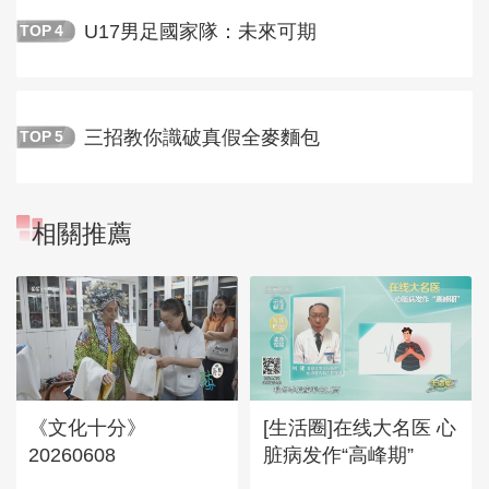
U17男足國家隊：未來可期
TOP
4
三招教你識破真假全麥麵包
TOP
5
相關推薦
《文化十分》
[生活圈]在线大名医 心
20260608
脏病发作“高峰期”