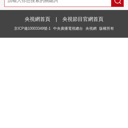
央視網首頁
|
央視節目官網首頁
京ICP備10003349號-1
中央廣播電視總台
央視網
版權所有