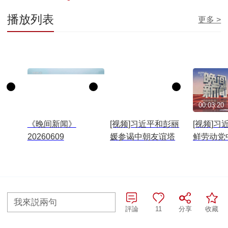
播放列表
更多 >
00:29:28
00:03:36
00:03:20
《晚间新闻》
[视频]习近平和彭丽
[视频]习
20260609
媛参谒中朝友谊塔
鲜劳动党
校
往期查詢>
我來説兩句
評論
11
分享
收藏
全部評論