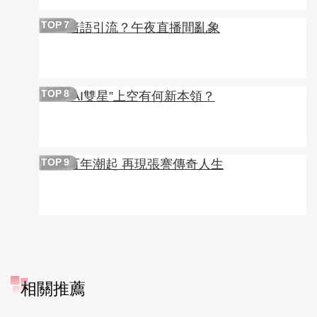
暗語引流？午夜直播間亂象
TOP
7
“AI雙星”上空有何新本領？
TOP
8
百年潮起 再現張謇傳奇人生
TOP
9
相關推薦