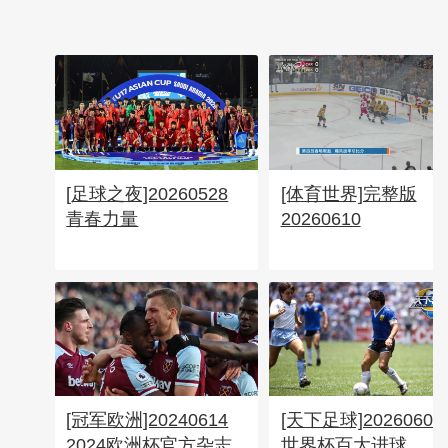
[足球之夜]20260528
[体育世界]完整版
青春力量
20260610
[冠军欧洲]20240614
[天下足球]20260608
2024欧洲杯官方杂志
世界杯百大进球