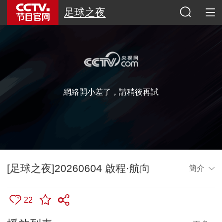
足球之夜
網絡開小差了，請稍後再試
[足球之夜]20260604 啟程·航向
簡介
22