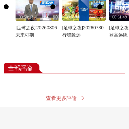
00:50:17
00:51:00
00:51:40
[足球之夜]20260806
[足球之夜]20260730
[足球之夜]
未来可期
行稳致远
登高远眺
全部評論
查看更多評論