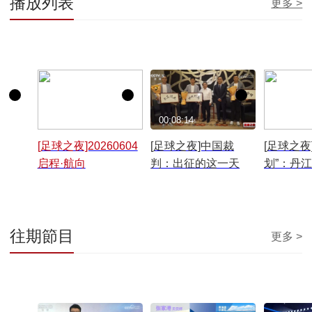
播放列表
更多 >
00:27:16
00:08:14
00:14:59
[足球之夜]20260604
[足球之夜]中国裁
[足球之夜
启程·航向
判：出征的这一天
划”：丹江
凤展翅飞
往期節目
更多 >