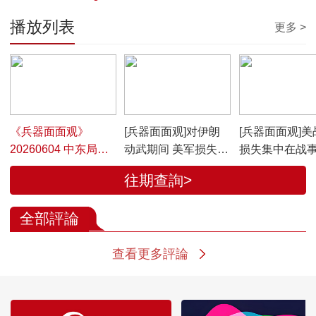
播放列表
更多 >
00:22:00
00:01:29
00:01:26
《兵器面面观》
[兵器面面观]对伊朗
[兵器面面观]美
20260604 中东局势
动武期间 美军损失至
损失集中在战
深观察 美战损航空器
少42架军用航空器
伊朗在战争中
往期查詢>
超40架
争
全部評論
查看更多評論