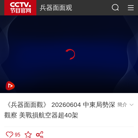
兵器面面观
《兵器面面觀》 20260604 中東局勢深
簡介
觀察 美戰損航空器超40架
95