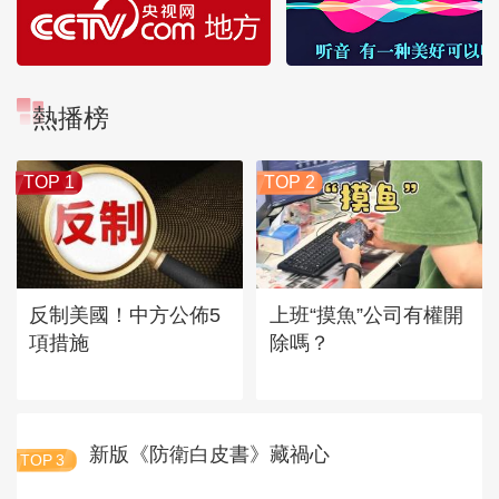
熱播榜
TOP 1
TOP 2
反制美國！中方公佈5
上班“摸魚”公司有權開
項措施
除嗎？
新版《防衛白皮書》藏禍心
TOP
3