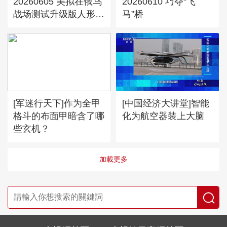
20260605 美拟在俄乌
20260610 巧夺“飞
战场测试升级版人形机
马”桥
器人
[军迷行天下]作为全甲
[中国经济大讲堂]智能
格斗的布面甲暗含了哪
化为航空器装上大脑
些玄机？
加載更多