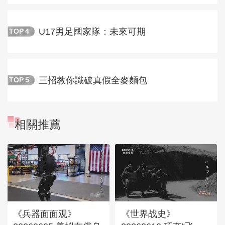
U17男足國家隊：未來可期
TOP
4
三招教你識破真假全麥麵包
TOP
5
相關推薦
《兵器面面观》
《世界战史》