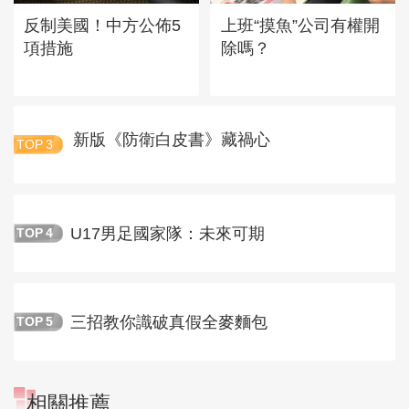
反制美國！中方公佈5
上班“摸魚”公司有權開
項措施
除嗎？
新版《防衛白皮書》藏禍心
TOP
3
U17男足國家隊：未來可期
TOP
4
三招教你識破真假全麥麵包
TOP
5
相關推薦