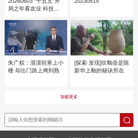
20260603 “十五五”开
20230515
局之年看农业 科技农
业：新农具新技法 有
前景有奔头
朱广权：漠漠轻寒上小
[探索·发现]吹釉壶是陈
楼 却出门路上烤到熟
新华上釉的秘诀所在
加載更多