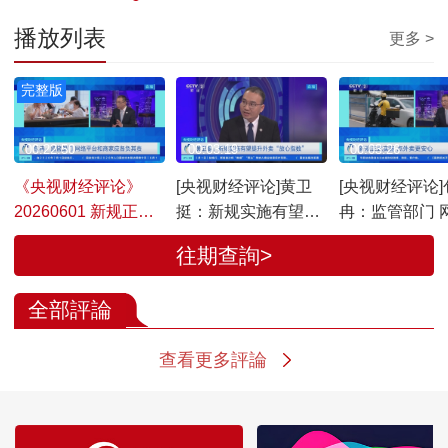
播放列表
更多 >
完整版
00:22:50
00:03:19
00:03:26
《央视财经评论》
[央视财经评论]黄卫
[央视财经评论]
20260601 新规正式
挺：新规实施有望提
冉：监管部门 
实施 点外卖更安心
升外卖“放心指数”
台和商家应各
往期查詢>
全部評論
查看更多評論