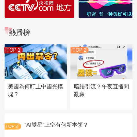
熱播榜
TOP 1
TOP 2
美國為何盯上中國光模
暗語引流？午夜直播間
塊？
亂象
“AI雙星”上空有何新本領？
TOP
3