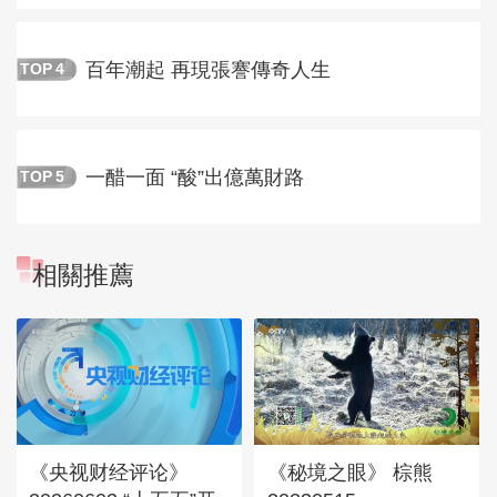
百年潮起 再現張謇傳奇人生
TOP
4
一醋一面 “酸”出億萬財路
TOP
5
相關推薦
《央视财经评论》
《秘境之眼》 棕熊